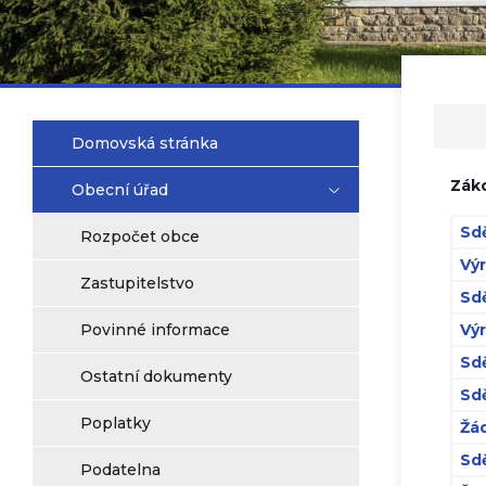
Domovská stránka
Záko
Obecní úřad
Sdě
Rozpočet obce
Výr
Zastupitelstvo
Sdě
Povinné informace
Výr
Sdě
Ostatní dokumenty
Sdě
Poplatky
Žád
Sdě
Podatelna