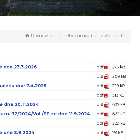
Domovská stránka
Obecní úřad
Zákon č. 106/1999 Sb.
e dne 23.3.2026
pdf
273 kB
pdf
309 kB
oručena dne 7.4.2025
pdf
229 kB
pdf
313 kB
e dne 20.11.2024
pdf
637 kB
p.zn. 72/2024/VnL/SP ze dne 11.9.2024
pdf
662 kB
pdf
329 kB
ze dne 3.9.2024
pdf
191 kB