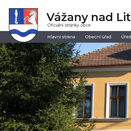
Vážany nad Li
Oficiální stránky obce
Hlavní strana
Obecní úřad
Úřed