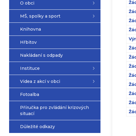
Žád
O obci
Žád
MŠ, spolky a sport
Žád
Knihovna
Žád
Výr
Hřbitov
Žád
Nakládaní s odpady
Žád
Žá
Instituce
Žád
Videa z akcí v obci
Žád
Žád
Fotoalba
Žá
Příručka pro zvládání krizových
Žá
situací
Důležité odkazy