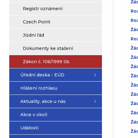
Žád
Registr oznámení
Ro
Roz
Czech Point
Žád
Jízdní řád
Roz
Žád
Dokumenty ke stažení
Žád
Zákon č. 106/1999 Sb.
Žád
Úřední deska - EÚD
Žád
Žád
Hlášení rozhlasu
Žád
Aktuality, akce u nás
Žád
Žád
Akce v okolí
Žád
Události
Žád