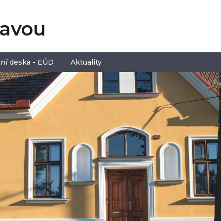
tavou
ní deska - EÚD
Aktuality