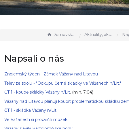
Domovská stránka
Aktuality, akce u nás
Napsa
Napsali o nás
Znojemský týden - Zámek Vážany nad Litavou
Televize spolu - "Odkupu černé skládky ve Vážanech n/Lit."
ČT 1 - koupě skládky Vážany n/Lit
. (min. 7:04)
Vážany nad Litavou plánují koupit problematickou skládku ze
ČT 1 - skládka Vážany n/Lit.
Ve Vážanech si procvičili mozek.
Vážany slavily Bartolomějské hody ...