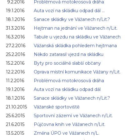
9.2.2016
Problémová motokrosová dráha
19.1.2016
Auta vozí na skládku odpad dál ...
18.1.2016
Sanace skládky ve Vážanech n/Lit.?
31.3.2016
Hejtman na jednání ve Vážanech n/Lit.
16.3.2016
Tabule u vjezdu na skládku ve Vážanech
27.2.2016
Vážanská skládka pohledem hejtmana
25.2.2016
Někdo zatarasil vjezd na skládku
15.2.2016
Byty pro sociálně slabší občany
12.2.2016
Oprava místní komunikace Vážany n/Lit.
11.2.2016
Problémová motokrosová dráha
19.1.2016
Auta vozí na skládku odpad dál
18.1.2016
Sanace skládky ve Vážanech n/Lit.?
21.10.2015
Vážanské sportoviště
25.6.2015
Sportovní zázemí ve Vážanech n/Lit.
21.6.2015
Půjčovna knih ve Vážanech n/Lit.
13.5.2015
Změna ÚPO ve Vážanech n/L.