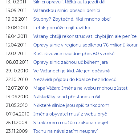
13.10.2011
Silnici opravují, těžká auta jezdí dál
15.09.2011
Vážanskou silnici obsadili dělníci
19.08.2011
Studny? Zbytečné, říká mnoho obcí
16.08.2011
Leták pomůže najít razítko
16.04.2011
Vážany chtějí rekonstruovat, chybí jim ale peníze
15.04.2011
Opravy silnic v regionu spolknou 76 milionů koru
12.03.2011
Košt slivovice nabídne přes 80 vzorků
08.03.2011
Opravy silnic začnou už během jara
29.10.2010
Ve Vážanech je klid. Ale jen dočasně
22.10.2010
Nezávislí půjdou do koalice bez lidovců
12.07.2010
Mapa Vážan: Jména na webu mohou zůstat
14.06.2010
Náklaďáky snad přestanou rušit
21.05.2010
Některé silnice jsou spíš tankodrom
07.04.2010
Jména obyvatel musí z webu pryč
25.11.2009
S traktorem mužům zákona neujel
23.11.2009
Točnu na návsi zatím neupraví