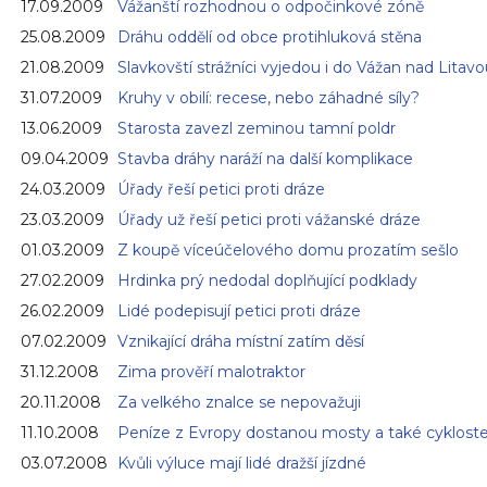
17.09.2009
Vážanští rozhodnou o odpočinkové zóně
25.08.2009
Dráhu oddělí od obce protihluková stěna
21.08.2009
Slavkovští strážníci vyjedou i do Vážan nad Litav
31.07.2009
Kruhy v obilí: recese, nebo záhadné síly?
13.06.2009
Starosta zavezl zeminou tamní poldr
09.04.2009
Stavba dráhy naráží na další komplikace
24.03.2009
Úřady řeší petici proti dráze
23.03.2009
Úřady už řeší petici proti vážanské dráze
01.03.2009
Z koupě víceúčelového domu prozatím sešlo
27.02.2009
Hrdinka prý nedodal doplňující podklady
26.02.2009
Lidé podepisují petici proti dráze
07.02.2009
Vznikající dráha místní zatím děsí
31.12.2008
Zima prověří malotraktor
20.11.2008
Za velkého znalce se nepovažuji
11.10.2008
Peníze z Evropy dostanou mosty a také cyklost
03.07.2008
Kvůli výluce mají lidé dražší jízdné