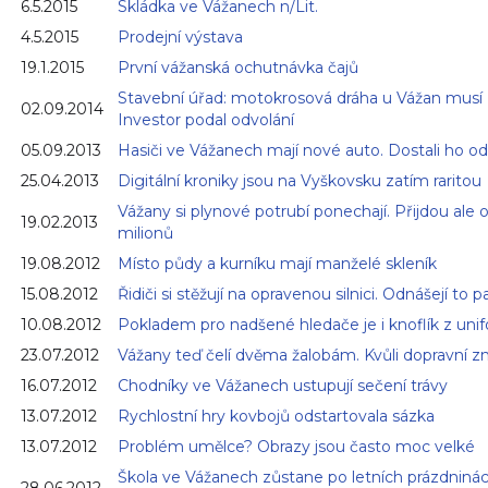
6.5.2015
Skládka ve Vážanech n/Lit.
4.5.2015
Prodejní výstava
19.1.2015
První vážanská ochutnávka čajů
Stavební úřad: motokrosová dráha u Vážan musí 
02.09.2014
Investor podal odvolání
05.09.2013
Hasiči ve Vážanech mají nové auto. Dostali ho od
25.04.2013
Digitální kroniky jsou na Vyškovsku zatím raritou
Vážany si plynové potrubí ponechají. Přijdou ale 
19.02.2013
milionů
19.08.2012
Místo půdy a kurníku mají manželé skleník
15.08.2012
Řidiči si stěžují na opravenou silnici. Odnášejí to p
10.08.2012
Pokladem pro nadšené hledače je i knoflík z uni
23.07.2012
Vážany teď čelí dvěma žalobám. Kvůli dopravní z
16.07.2012
Chodníky ve Vážanech ustupují sečení trávy
13.07.2012
Rychlostní hry kovbojů odstartovala sázka
13.07.2012
Problém umělce? Obrazy jsou často moc velké
Škola ve Vážanech zůstane po letních prázdniná
28.06.2012