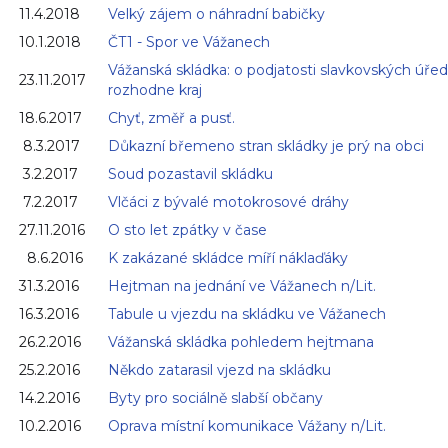
11.4.2018
Velký zájem o náhradní babičky
10.1.2018
ČT1 - Spor ve Vážanech
Vážanská skládka: o podjatosti slavkovských úře
23.11.2017
rozhodne kraj
18.6.2017
Chyť, změř a pusť.
8.3.2017
Důkazní břemeno stran skládky je prý na obci
3.2.2017
Soud pozastavil skládku
7.2.2017
Vlčáci z bývalé motokrosové dráhy
27.11.2016
O sto let zpátky v čase
8.6.2016
K zakázané skládce míří náklaďáky
31.3.2016
Hejtman na jednání ve Vážanech n/Lit.
16.3.2016
Tabule u vjezdu na skládku ve Vážanech
26.2.2016
Vážanská skládka pohledem hejtmana
25.2.2016
Někdo zatarasil vjezd na skládku
14.2.2016
Byty pro sociálně slabší občany
10.2.2016
Oprava místní komunikace Vážany n/Lit.