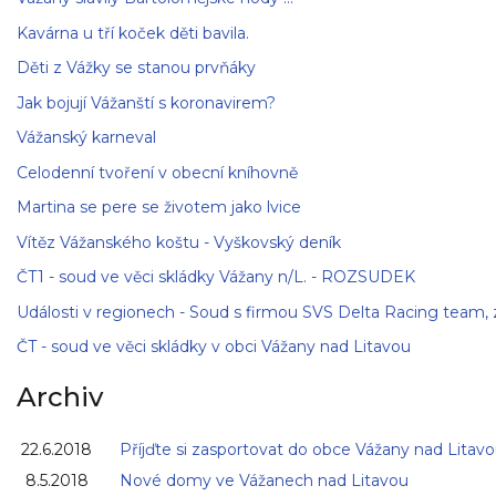
Kavárna u tří koček děti bavila.
Děti z Vážky se stanou prvňáky
Jak bojují Vážanští s koronavirem?
Vážanský karneval
Celodenní tvoření v obecní kníhovně
Martina se pere se životem jako lvice
Vítěz Vážanského koštu - Vyškovský deník
ČT1 - soud ve věci skládky Vážany n/L. - ROZSUDEK
Události v regionech - Soud s firmou SVS Delta Racing team, z
ČT - soud ve věci skládky v obci Vážany nad Litavou
Archiv
22.6.2018
Příjďte si zasportovat do obce Vážany nad Litav
8.5.2018
Nové domy ve Vážanech nad Litavou