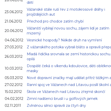
dětí
Vážanské stále ruší řev z motokrosové dráhy i
23.06.2012
projíždějících aut
21.06.2012
Přechod pro chodce zatím chybí
Vážanští vybírají novou sochu, zájem lidí je zatím
20.06.2012
mizerný
04.06.2012
Vesnické hospody? Někde druh na vymření
27.03.2012
Z vážanského potoka vybrali bláto a opravili přep
Mladá řidička srovnala se zemí historickou sochu.
26.03.2012
opilá
Dospělé čeká o víkendu kdoulovice, děti oblékno
10.03.2012
masky
05.03.2012
Nové dopravní značky mají udělat přítrž těžkým
27.02.2012
Ranní spoj ve Vážanech nad Litavou posílí školní
15.02.2012
Škola ve Vážanech nad Litavou zřejmě skončí
04.02.2012
Zimní nadšenci bruslí i u golfových jamek
02.11.2011
Zvlněnou silnici spravili za čtyři dny