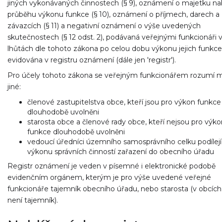
jiných vykonávaných činnostech (§ 9), oznámení o majetku n
průběhu výkonu funkce (§ 10), oznámení o příjmech, darech a
závazcích (§ 11) a negativní oznámení o výše uvedených
skutečnostech (§ 12 odst. 2), podávaná veřejnými funkcionáři 
lhůtách dle tohoto zákona po celou dobu výkonu jejich funkce,
evidována v registru oznámení (dále jen 'registr').
Pro účely tohoto zákona se veřejným funkcionářem rozumí
jiné:
členové zastupitelstva obce, kteří jsou pro výkon funkce
dlouhodobě uvolněni
starosta obce a členové rady obce, kteří nejsou pro výko
funkce dlouhodobě uvolněni
vedoucí úředníci územního samosprávního celku podílejí
výkonu správních činností zařazení do obecního úřadu
Registr oznámení je veden v písemné i elektronické podobě
evidenčním orgánem, kterým je pro výše uvedené veřejné
funkcionáře tajemník obecního úřadu, nebo starosta (v obcích
není tajemník).