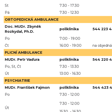
St
7:30 - 17:30
Pá
7:30 - 12:30
ORTOPEDICKÁ AMBULANCE
Doc. MUDr. Zbyněk
poliklinika
544 223 
Rozkydal, Ph.D.
Po
7:00 - 19:00
Čt
16:00 - 19:00
na objedná
PLICNÍ AMBULANCE
MUDr. Petr Vaďura
poliklinika
544 220 
Po, St, Čt
7:30 - 13:30
Út
13:00 - 16:30
PSYCHIATRIE
MUDr. František Fajmon
poliklinika
544 423 
Po
7:30 - 12:00
7:30 - 12:00
Út
15:30 - 16:30