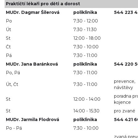
Praktičtí lékaři pro děti a dorost
MUDr. Dagmar Šilerová
poliklinika
544 223 
Po
7:30 - 12:00
Út
7:30 - 11:30
St
12:00 - 18:00
Čt
7:30 - 10:00
Pá
7:30 - 11:00
MUDr. Jana Baránková
poliklinika
544 220 5
Po, Pá
7:30 - 11:00
prevence,
Út, Čt
7:30 - 11:00
návštěvy
poradna pr
St
12:00 - 14:00
kojence
St
14:00 - 15:30
pro zvané
MUDr. Jarmila Flodrová
poliklinika
544 421 6
Po - Pá
7:30 - 10:00
zvaná prev