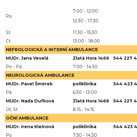
7:00 - 12:00
Po
12:30 - 17:30
St
11:30 - 15:30
Čt
13:00 - 18:00
NEFROLOGICKÁ A INTERNÍ AMBULANCE
MUDr. Jana Veselá
Zlatá Hora 1466
544 227 
Po - Pá
7:00 - 14:30
NEUROLOGICKÁ AMBULANCE
MUDr. Pavel Šmérek
poliklinika
544 423 
Pá
6:30 - 13:00
MUDr. Naďa Dufková
Zlatá Hora 1466
544 227 
Út, St
8:15 - 14:15
OČNÍ AMBULANCE
MUDr. Irena Kleinová
poliklinika
544 423 
Po
7:30 - 14:30