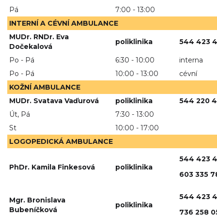
Pá
7:00 - 13:00
INTERNÍ A CÉVNÍ AMBULANCE
MUDr. RNDr. Eva
poliklinika
544 423 
Dočekalová
Po - Pá
6:30 - 10:00
interna
Po - Pá
10:00 - 13:00
cévní
KOŽNÍ AMBULANCE
MUDr. Svatava Vaďurová
poliklinika
544 220 
Út, Pá
7:30 - 13:00
St
10:00 - 17:00
LOGOPEDICKÁ AMBULANCE
544 423 
PhDr. Kamila Finkesová
poliklinika
603 335 7
544 423 
Mgr. Bronislava
poliklinika
Bubeníčková
736 258 0