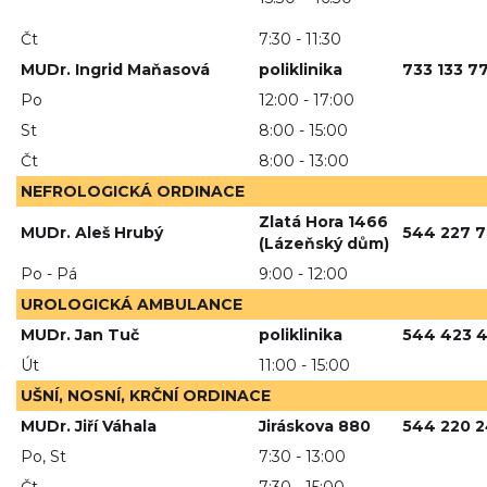
Čt
7:30 - 11:30
MUDr. Ingrid Maňasová
poliklinika
733 133 7
Po
12:00 - 17:00
St
8:00 - 15:00
Čt
8:00 - 13:00
NEFROLOGICKÁ ORDINACE
Zlatá Hora 1466
MUDr. Aleš Hrubý
544 227 7
(Lázeňský dům)
Po - Pá
9:00 - 12:00
UROLOGICKÁ AMBULANCE
MUDr. Jan Tuč
poliklinika
544 423 
Út
11:00 - 15:00
UŠNÍ, NOSNÍ, KRČNÍ ORDINACE
MUDr. Jiří Váhala
Jiráskova 880
544 220 
Po, St
7:30 - 13:00