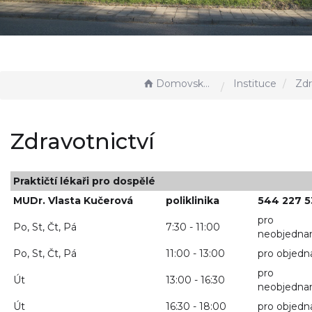
Domovská stránka
Instituce
Zdrav
Zdravotnictví
Praktičtí lékaři pro dospělé
MUDr. Vlasta Kučerová
poliklinika
544 227 5
pro
Po, St, Čt, Pá
7:30 - 11:00
neobjedna
Po, St, Čt, Pá
11:00 - 13:00
pro objedn
pro
Út
13:00 - 16:30
neobjedna
Út
16:30 - 18:00
pro objedn