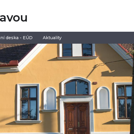
tavou
ní deska - EÚD
Aktuality