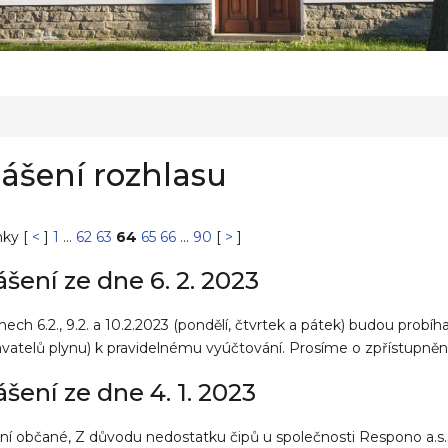
ášení rozhlasu
nky [
<
]
1
...
62
63
64
65
66
...
90
[
>
]
ášení ze dne 6. 2. 2023
nech 6.2., 9.2. a 10.2.2023 (pondělí, čtvrtek a pátek) budou prob
vatelů plynu) k pravidelnému vyúčtování. Prosíme o zpřístupně
ášení ze dne 4. 1. 2023
ní občané, Z důvodu nedostatku čipů u společnosti Respono a.s.