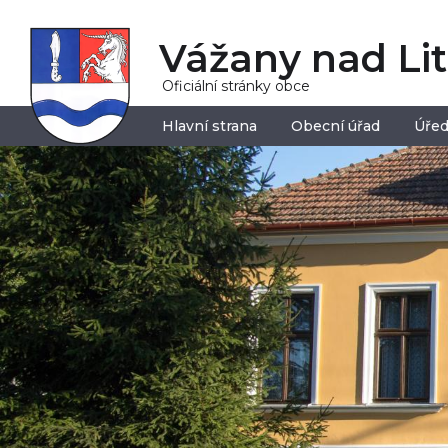
Vážany nad Li
Oficiální stránky obce
Hlavní strana
Obecní úřad
Úřed