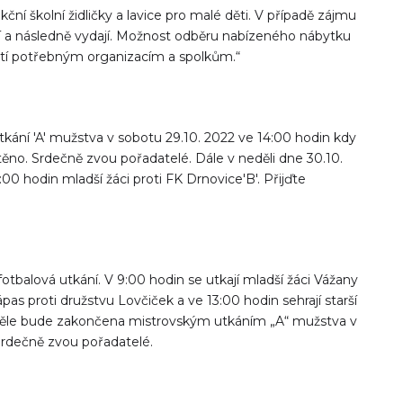
ní školní židličky a lavice pro malé děti. V případě zájmu
aví a následně vydají. Možnost odběru nabízeného nábytku
žití potřebným organizacím a spolkům.“
kání 'A' mužstva v sobotu 29.10. 2022 ve 14:00 hodin kdy
ěno. Srdečně zvou pořadatelé. Dále v neděli dne 30.10.
:00 hodin mladší žáci proti FK Drnovice'B'. Přijďte
fotbalová utkání. V 9:00 hodin se utkají mladší žáci Vážany
ápas proti družstvu Lovčiček a ve 13:00 hodin sehrají starší
neděle bude zakončena mistrovským utkáním „A“ mužstva v
 Srdečně zvou pořadatelé.