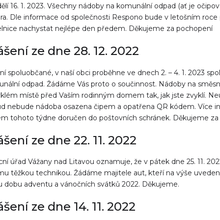
ělí 16. 1. 2023. Všechny nádoby na komunální odpad (ať je očip
ra. Dle informace od společnosti Respono bude v letošním roce pr
lnice nachystat nejlépe den předem. Děkujeme za pochopení
ášení ze dne 28. 12. 2022
ní spoluobčané, v naší obci proběhne ve dnech 2. – 4. 1. 2023 s
nální odpad. Žádáme Vás proto o součinnost. Nádoby na směsný 
klém místě před Vaším rodinným domem tak, jak jste zvyklí. Neukl
d nebude nádoba osazena čipem a opatřena QR kódem. Více info
m tohoto týdne doručen do poštovních schránek. Děkujeme za s
ášení ze dne 22. 11. 2022
ní úřad Vážany nad Litavou oznamuje, že v pátek dne 25. 11. 2
mu těžkou technikou. Žádáme majitele aut, kteří na výše uvedeném
u dobu adventu a vánočních svátků 2022. Děkujeme.
ášení ze dne 14. 11. 2022