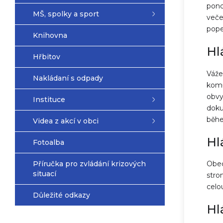
pond
MŠ, spolky a sport
veče
pope
Knihovna
Hl
Hřbitov
Váže
Nakládaní s odpady
komu
obvy
Instituce
doku
běhe
Videa z akcí v obci
Hl
Fotoalba
Příručka pro zvládání krizových
Obec
situací
stro
celo
Důležité odkazy
Hl