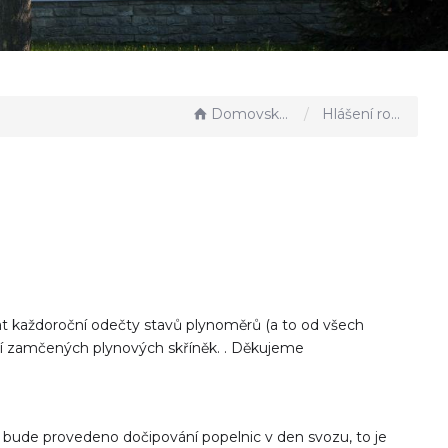
Domovská stránka
Hlášení rozhlasu
íhat každoroční odečty stavů plynoměrů (a to od všech
ní zamčených plynových skříněk. . Děkujeme
 bude provedeno dočipování popelnic v den svozu, to je