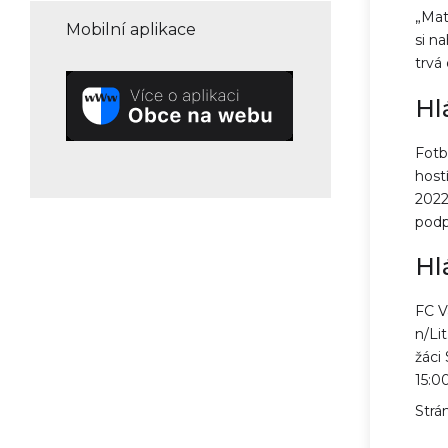
„Mat
Mobilní aplikace
si n
trvá
Hl
Fotb
host
2022
podp
Hl
FC V
n/Li
žáci
15:0
Strá