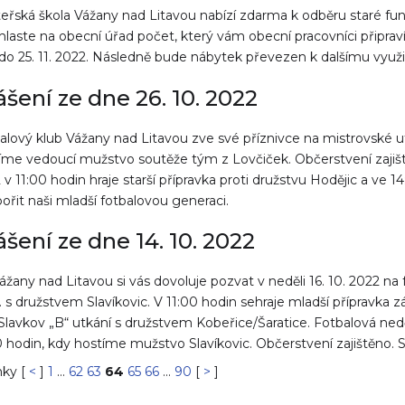
eřská škola Vážany nad Litavou nabízí zdarma k odběru staré funkč
ahlaste na obecní úřad počet, který vám obecní pracovníci připr
 do 25. 11. 2022. Následně bude nábytek převezen k dalšímu vyu
ášení ze dne 26. 10. 2022
alový klub Vážany nad Litavou zve své příznivce na mistrovské ut
íme vedoucí mužstvo soutěže tým z Lovčiček. Občerstvení zajišt
 v 11:00 hodin hraje starší přípravka proti družstvu Hodějic a ve 14
ořit naši mladší fotbalovou generaci.
ášení ze dne 14. 10. 2022
ážany nad Litavou si vás dovoluje pozvat v neděli 16. 10. 2022 na 
t. s družstvem Slavíkovic. V 11:00 hodin sehraje mladší přípravka z
 Slavkov „B“ utkání s družstvem Kobeřice/Šaratice. Fotbalová 
0 hodin, kdy hostíme mužstvo Slavíkovic. Občerstvení zajištěno.
nky [
<
]
1
...
62
63
64
65
66
...
90
[
>
]