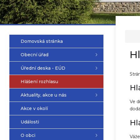
Domovská stránka
Hl
Obecní úřad
Úřední deska - EÚD
Strá
Hlášení rozhlasu
Hl
Aktuality, akce u nás
Ve d
Akce v okolí
doda
Hl
Události
O obci
Váže