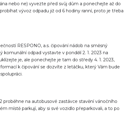
ována nebo ne) vyvezte před svůj dům a ponechejte až do
obíhat vývoz odpadu již od 6 hodiny ranní, proto je třeba
polečností RESPONO, a.s. čipování nádob na směsný
komunální odpad vystavte v pondělí 2. 1. 2023 na
ízejte je, ale ponechejte je tam do středy 4. 1. 2023,
rmací k čipování se dozvíte z letáčku, který Vám bude
polupráci.
022 proběhne na autobusové zastávce stavění vánočního
 místě parkují, aby si své vozidlo přeparkovali, a to po