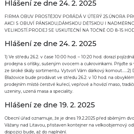
Hlášení ze dne 24. 2. 2025
FIRMA OBUV PROSTĚJOV POŘÁDÁ V ÚTERÝ 25.ÚNORA PR
AKCI S OBUVÍ PÁNSKOU,DÁMSKOU DĚTSKOU I NADMĚRN
VELIKOSTÍ.PRODEJ SE USKUTEČNÍ NA TOČNĚ OD 8-15 HOD
Hlášení ze dne 24. 2. 2025
1) Ve středu 26.2. v čase 10:00 hod. – 10:20 hod. dorazí pojízdn
prodejna s oříšky, sušeným ovocem a cukrovinkami. Přijďte si 
ze široké škály sortimentu. Vytvoří Vám dárkový kornout......
Blažovice bude prodávat ve středu 26.2. v 10 hod. na obvyklé
prodejním místě čerstvé kuřecí, vepřové a hovězí maso, tradič
uzeniny, uzená masa a speciality.
Hlášení ze dne 19. 2. 2025
Obecní úřad oznamuje, že je dnes 19.2.2025 před sběrným d
Vážany nad Litavou, přistaven kontejner na velkoobjemový od
dispozici bude, až do naplnění.