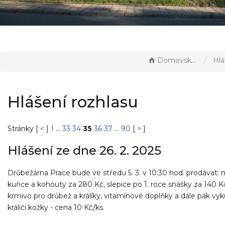
Domovská stránka
Hlášen
Hlášení rozhlasu
Stránky [
<
]
1
...
33
34
35
36
37
...
90
[
>
]
Hlášení ze dne 26. 2. 2025
Drůbežárna Prace bude ve středu 5. 3. v 10:30 hod. prodávat:
kuřice a kohouty za 280 Kč, slepice po 1. roce snášky za 140 K
krmivo pro drůbež a králíky, vitamínové doplňky a dále pak vy
králičí kožky - cena 10 Kč/ks.