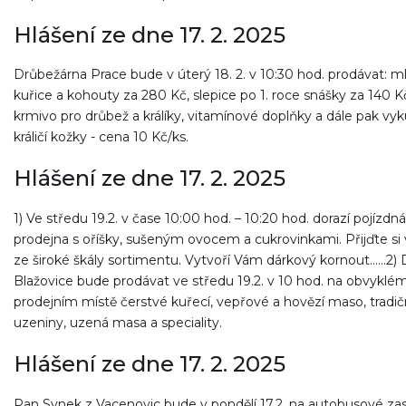
Hlášení ze dne 17. 2. 2025
Drůbežárna Prace bude v úterý 18. 2. v 10:30 hod. prodávat: m
kuřice a kohouty za 280 Kč, slepice po 1. roce snášky za 140 K
krmivo pro drůbež a králíky, vitamínové doplňky a dále pak vy
králičí kožky - cena 10 Kč/ks.
Hlášení ze dne 17. 2. 2025
1) Ve středu 19.2. v čase 10:00 hod. – 10:20 hod. dorazí pojízdná
prodejna s oříšky, sušeným ovocem a cukrovinkami. Přijďte si 
ze široké škály sortimentu. Vytvoří Vám dárkový kornout......
Blažovice bude prodávat ve středu 19.2. v 10 hod. na obvyklé
prodejním místě čerstvé kuřecí, vepřové a hovězí maso, tradič
uzeniny, uzená masa a speciality.
Hlášení ze dne 17. 2. 2025
Pan Synek z Vacenovic bude v pondělí 17.2. na autobusové za