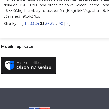
době od 11:30 - 12:00 hod. prodávat jablka Golden, Idared, Jona
26-33Kč/kg, brambory na uskladnění (10kg) 15Kč/kg, cibuli 18,-
včelí med 190,-Kč/kg.
Stránky [
<
]
1
...
33
34
35
36
37
...
90
[
>
]
Mobilní aplikace