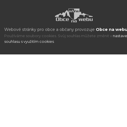
Webové stránky pro obce a občany provozuje
Obce na webu 
Používáme soubory cookies. Svůj souhlas můžete změnit v
nastave
souhlasu s využitím cookies
.