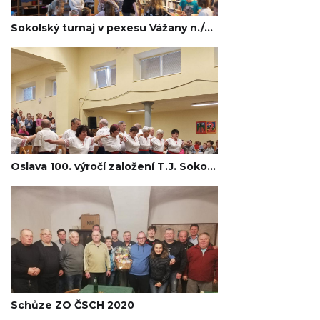
Sokolský turnaj v pexesu Vážany n./Lit. 2020
Oslava 100. výročí založení T.J. Sokol Královopolské Vážany 2020
Schůze ZO ČSCH 2020