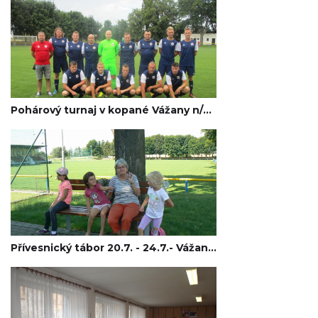
Pohárový turnaj v kopané Vážany n/Lit.
Přívesnický tábor 20.7. - 24.7.- Vážany n./Lit. 2020