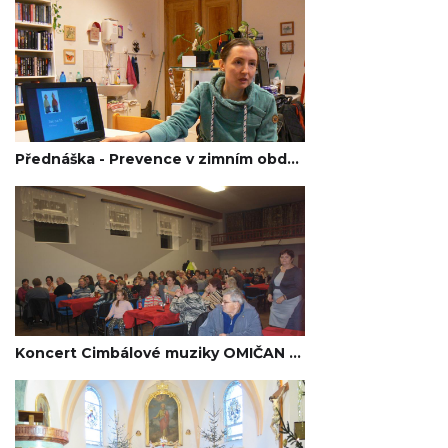
Přednáška - Prevence v zimním období - Vážany n/Lit. 2020
Koncert Cimbálové muziky OMIČAN a hosté Vážany n./Lit. 2020