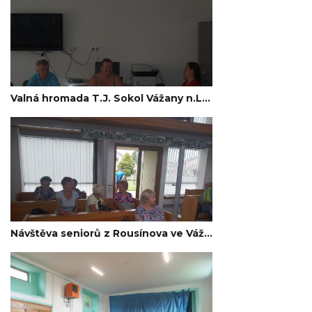
Valná hromada T.J. Sokol Vážany n.Lit. 2020
Návštěva seniorů z Rousínova ve Vážanech n. Lit. 2020