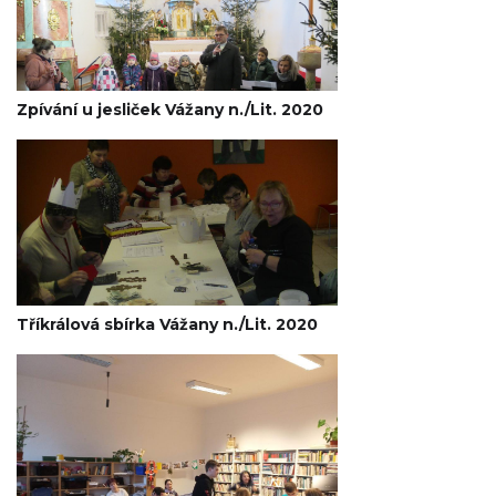
Zpívání u jesliček Vážany n./Lit. 2020
Tříkrálová sbírka Vážany n./Lit. 2020