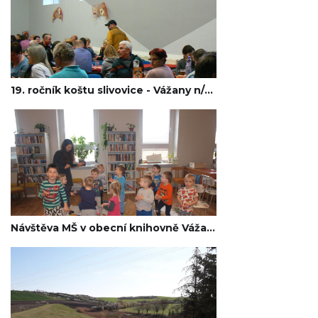
19. ročník koštu slivovice - Vážany n/Lit. 2020
Návštěva MŠ v obecní knihovně Vážany n/Lit. 2020