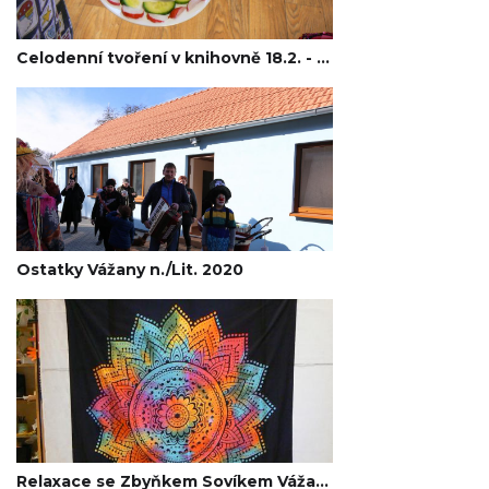
Celodenní tvoření v knihovně 18.2. - Vážany n./Lit. 2020
Ostatky Vážany n./Lit. 2020
Relaxace se Zbyňkem Sovíkem Vážany n./Lit. 2020