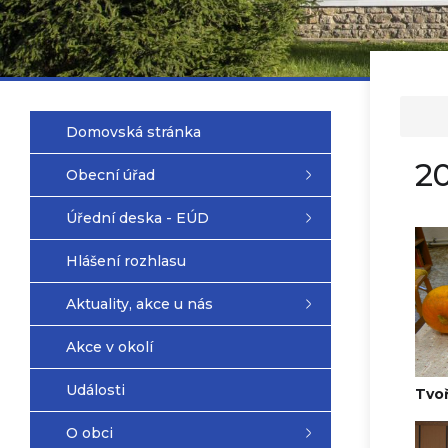
Domovská stránka
2
Obecní úřad
Úřední deska - EÚD
Hlášení rozhlasu
Aktuality, akce u nás
Akce v okolí
Události
Tvoř
O obci