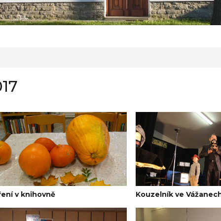
017
ení v knihovně
Kouzelník ve Vážanech 