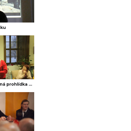
iku
Odpolední komentovaná prohlídka Slavkova a návštěva městské knihovny