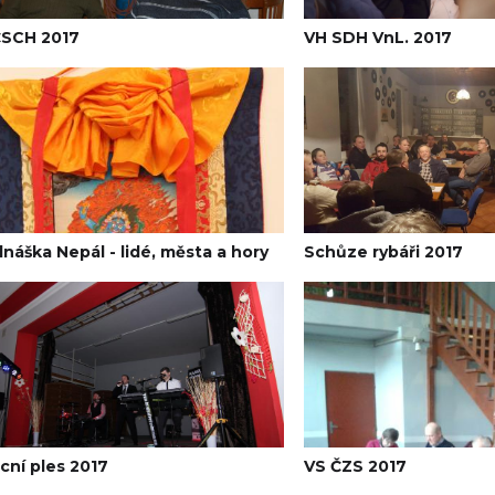
ČSCH 2017
VH SDH VnL. 2017
náška Nepál - lidé, města a hory
Schůze rybáři 2017
ní ples 2017
VS ČZS 2017