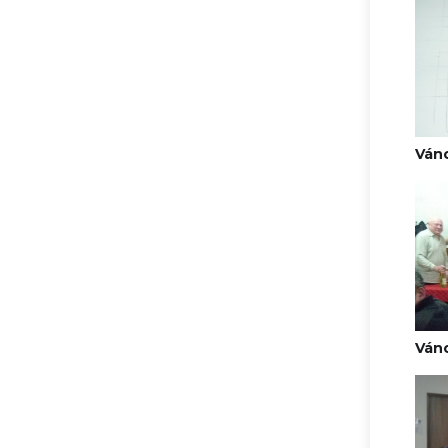
Váno
Váno