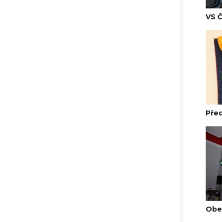
VS 
Před
Obec