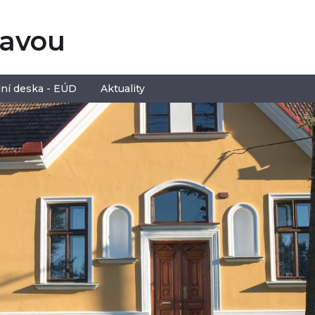
tavou
ní deska - EÚD
Aktuality