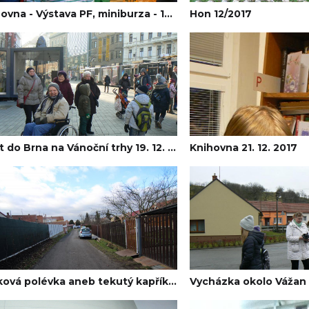
Knihovna - Výstava PF, miniburza - 14. 12. 2017
Hon 12/2017
Výlet do Brna na Vánoční trhy 19. 12. 2017
Knihovna 21. 12. 2017
Čočková polévka aneb tekutý kapřík ve Vážanech n/Lit. 2017
Vycházka okolo Vážan 2