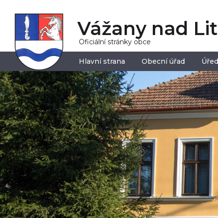
Vážany nad Li
Oficiální stránky obce
Hlavní strana
Obecní úřad
Úřed