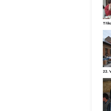
Třík
22.