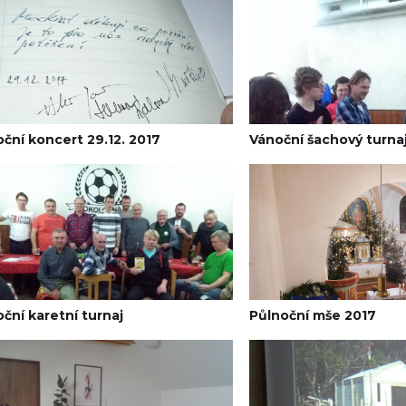
ční koncert 29.12. 2017
Vánoční šachový turna
ční karetní turnaj
Půlnoční mše 2017