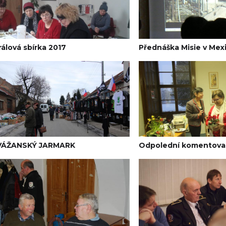
rálová sbírka 2017
Přednáška Misie v Mex
 VÁŽANSKÝ JARMARK