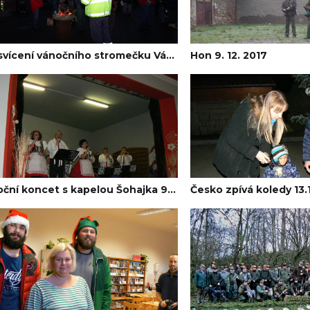
Rozsvícení vánočního stromečku Vážany n/Lit. 2017
Hon 9. 12. 2017
Vánoční koncet s kapelou Šohajka 9. 12. 2017
Česko zpívá koledy 13.