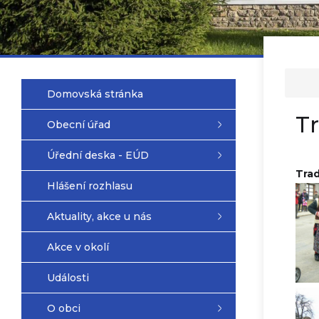
Domovská stránka
Tr
Obecní úřad
Úřední deska - EÚD
Trad
Hlášení rozhlasu
Aktuality, akce u nás
Akce v okolí
Události
O obci