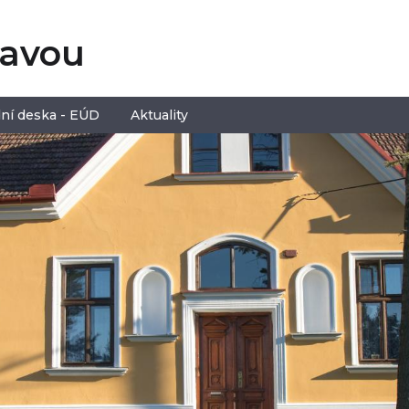
tavou
ní deska - EÚD
Aktuality