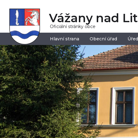
Vážany nad Li
Oficiální stránky obce
Hlavní strana
Obecní úřad
Úřed