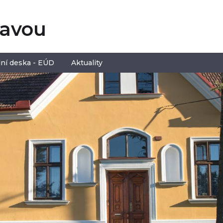
tavou
ní deska - EÚD
Aktuality