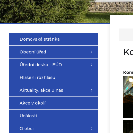
Domovská stránka
K
Obecní úřad
Úřední deska - EÚD
Kome
Hlášení rozhlasu
Aktuality, akce u nás
Akce v okolí
Události
O obci