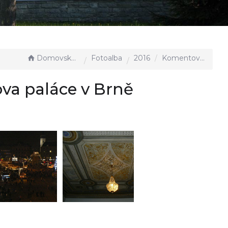
Domovská stránka
Fotoalba
2016
Komentovaná prohlídka Kleinova paláce v Brně
va paláce v Brně