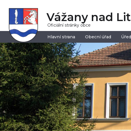
Vážany nad Li
Oficiální stránky obce
Hlavní strana
Obecní úřad
Úřed