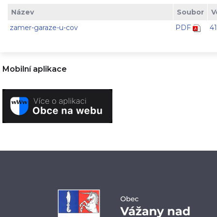
Název
Soubor
V
zamer-garaze-u-cov
PDF
4
Mobilní aplikace