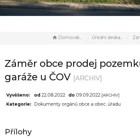
Domovská stránka
Úřední deska - EÚD
Záměr obce prod
Záměr obce prodej pozemk
garáže u ČOV
[ARCHIV]
Vyvěšeno:
od
22.08.2022
do
09.09.2022
[ARCHIV]
Kategorie:
Dokumenty orgánů obce a obec. úřadu
Přílohy