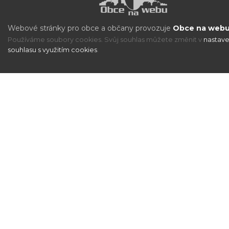
Webové stránky pro obce a občany provozuje
Obce na webu 
Používáme soubory cookies. Svůj souhlas můžete změnit v
nastave
souhlasu s využitím cookies
.