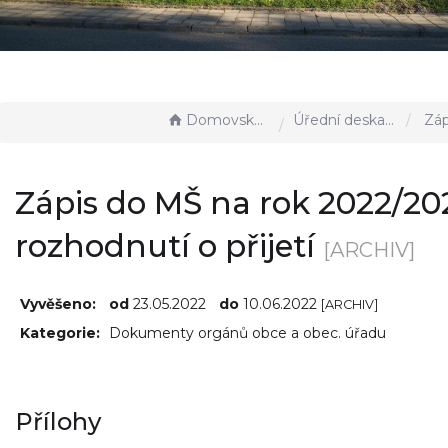
Domovská stránka
Úřední deska - EÚD
Zápis do MŠ na rok 20
Zápis do MŠ na rok 2022/202
rozhodnutí o přijetí
[ARCHIV]
Vyvěšeno:
od
23.05.2022
do
10.06.2022
[ARCHIV]
Kategorie:
Dokumenty orgánů obce a obec. úřadu
Přílohy