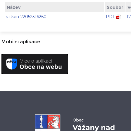
Název
Soubor
V
s-sken-22052316260
PDF
1
Mobilní aplikace