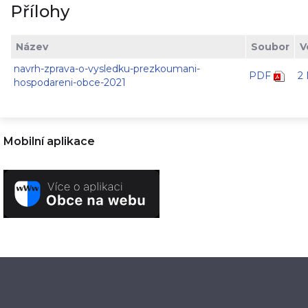
Přílohy
Název
Soubor
V
navrh-zprava-o-vysledku-prezkoumani-
PDF
2
hospodareni-obce-2021
Mobilní aplikace