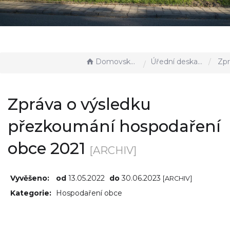
Domovská stránka
Úřední deska - EÚD
Zpráva o výsledku 
Zpráva o výsledku
přezkoumání hospodaření
obce 2021
[ARCHIV]
Vyvěšeno:
od
13.05.2022
do
30.06.2023
[ARCHIV]
Kategorie:
Hospodaření obce