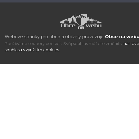
Webové stránky pro obce a občany provozuje
Obce na webu 
Používáme soubory cookies. Svůj souhlas můžete změnit v
nastave
souhlasu s využitím cookies
.