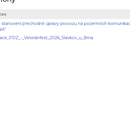
zev
- stanovení přechodné úpravy provozu na pozemních komunika
NA“
uace_PDZ_-_Veteránfest_2026_Slavkov_u_Brna