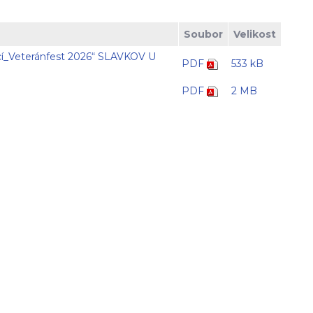
Soubor
Velikost
cí_Veteránfest 2026“ SLAVKOV U
PDF
533 kB
PDF
2 MB