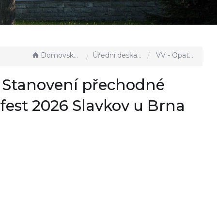
Domovská stránka
Úřední deska - EÚD
VV - Opatření obecné povahy - Stanovení přechodné úpravy provozu na PK_Veteránfest 2026 Slavkov u Brna
- Stanovení přechodné
fest 2026 Slavkov u Brna