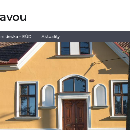
tavou
ní deska - EÚD
Aktuality