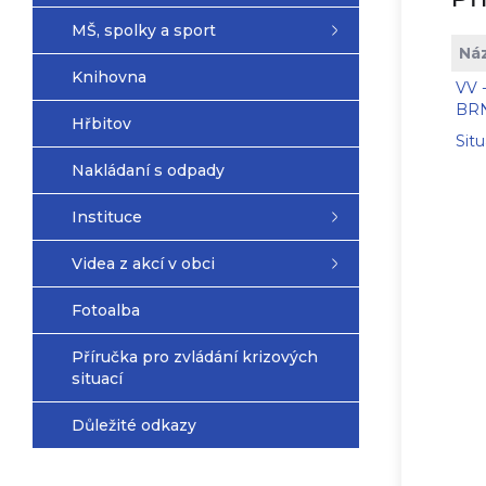
MŠ, spolky a sport
Ná
Knihovna
VV 
BR
Hřbitov
Sit
Nakládaní s odpady
Instituce
Videa z akcí v obci
Fotoalba
Příručka pro zvládání krizových
situací
Důležité odkazy