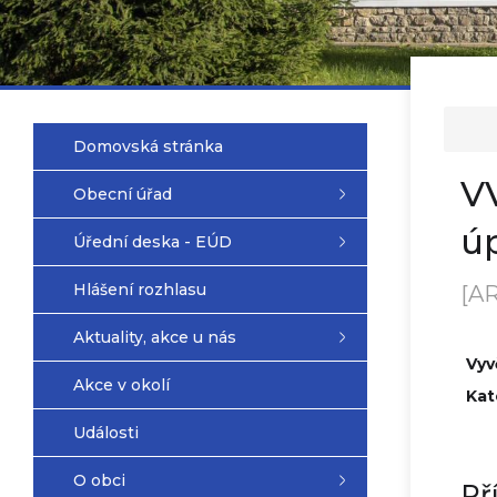
Domovská stránka
V
Obecní úřad
ú
Úřední deska - EÚD
Hlášení rozhlasu
[A
Aktuality, akce u nás
Vyv
Akce v okolí
Kat
Události
O obci
Př