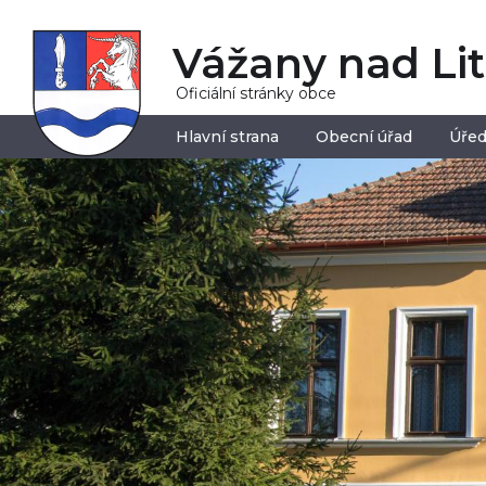
Vážany nad Li
Oficiální stránky obce
Hlavní strana
Obecní úřad
Úřed