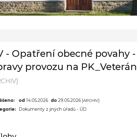
V - Opatření obecné povahy 
pravy provozu na PK_Veterán
RCHIV]
ěšeno:
od
14.05.2026
do
29.05.2026
[ARCHIV]
egorie:
Dokumenty z jiných úřadů - ÚD
ílohy