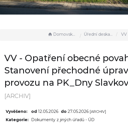
Domovská stránka
Úřední deska - EÚD
VV - Opatření obecné povahy - St
VV - Opatření obecné povah
Stanovení přechodné úpra
provozu na PK_Dny Slavko
[ARCHIV]
Vyvěšeno:
od
12.05.2026
do
27.05.2026
[ARCHIV]
Kategorie:
Dokumenty z jiných úřadů - ÚD