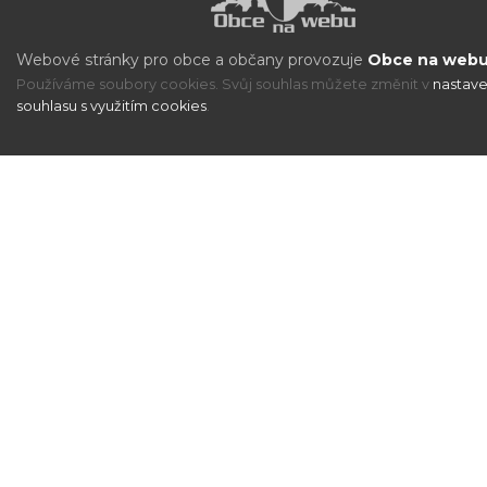
Webové stránky pro obce a občany provozuje
Obce na webu 
Používáme soubory cookies. Svůj souhlas můžete změnit v
nastave
souhlasu s využitím cookies
.