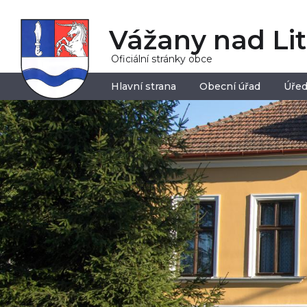
Vážany nad Li
Oficiální stránky obce
Hlavní strana
Obecní úřad
Úřed