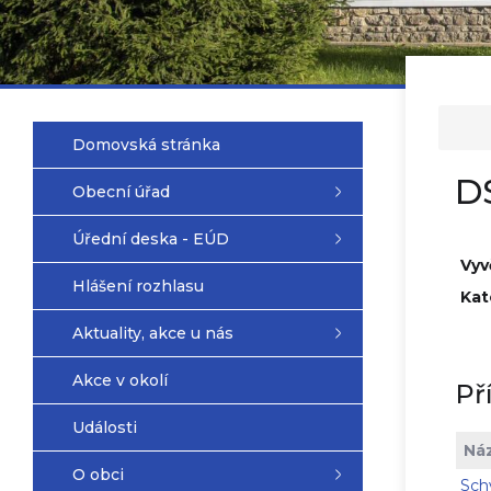
Domovská stránka
DS
Obecní úřad
Úřední deska - EÚD
Vyv
Hlášení rozhlasu
Kat
Aktuality, akce u nás
Akce v okolí
Př
Události
Ná
O obci
Sch