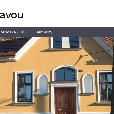
tavou
ní deska - EÚD
Aktuality