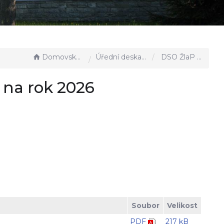
Domovská stránka
Úřední deska - EÚD
DSO ŽlaP - Schválený rozpočet na rok 2026
 na rok 2026
Soubor
Velikost
PDF
217 kB