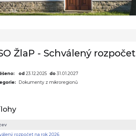
O ŽlaP - Schválený rozpočet
ěšeno:
od
23.12.2025
do
31.01.2027
egorie:
Dokumenty z mikroregionů
ílohy
zev
válený rozpočet na rok 2026