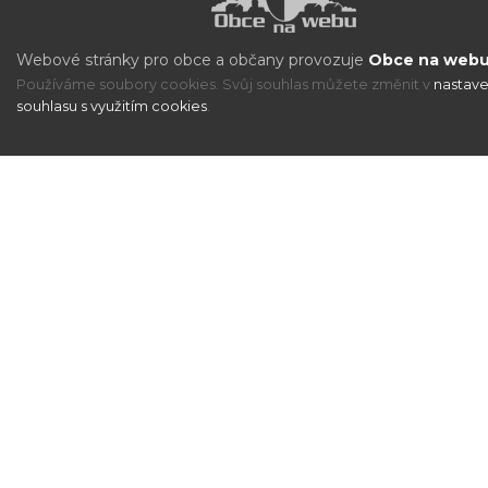
Webové stránky pro obce a občany provozuje
Obce na webu 
Používáme soubory cookies. Svůj souhlas můžete změnit v
nastave
souhlasu s využitím cookies
.