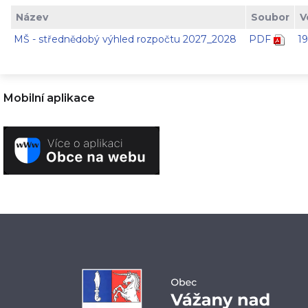
Název
Soubor
V
MŠ - střednědobý výhled rozpočtu 2027_2028
PDF
19
Mobilní aplikace