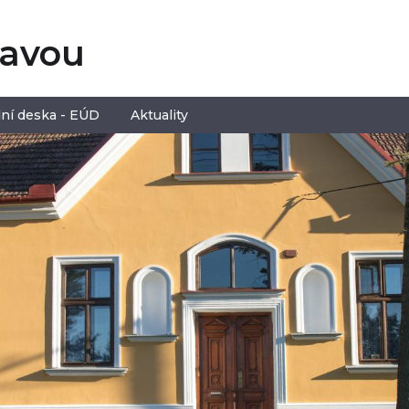
tavou
ní deska - EÚD
Aktuality