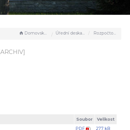
Domovská stránka
Úřední deska - EÚD
Rozpočtové opatření č. 6/2025
[ARCHIV]
Soubor
Velikost
PDF
277 kB