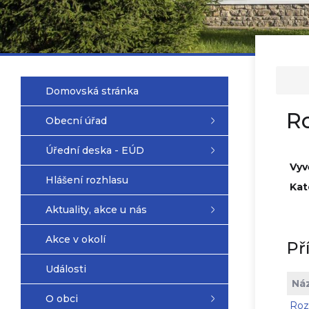
Domovská stránka
Ro
Obecní úřad
Úřední deska - EÚD
Vyv
Hlášení rozhlasu
Kat
Aktuality, akce u nás
Akce v okolí
Př
Události
Ná
O obci
Roz