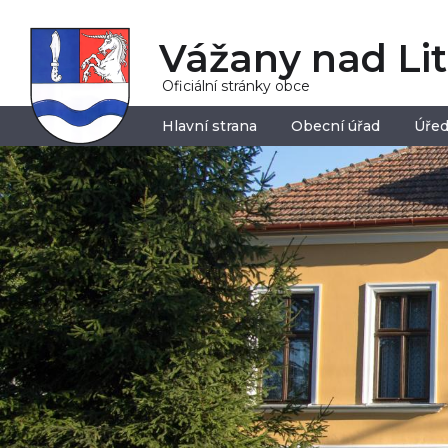
Vážany nad Li
Oficiální stránky obce
Hlavní strana
Obecní úřad
Úřed