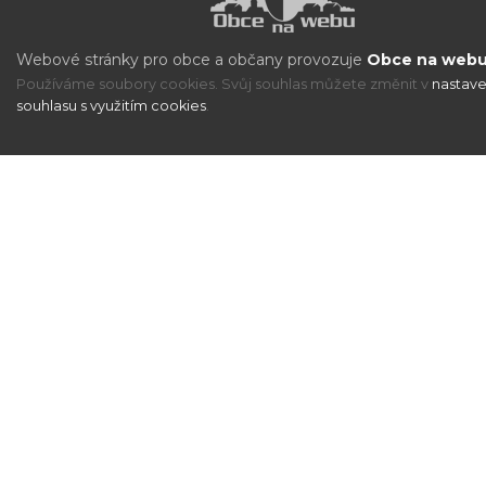
Webové stránky pro obce a občany provozuje
Obce na webu 
Používáme soubory cookies. Svůj souhlas můžete změnit v
nastave
souhlasu s využitím cookies
.