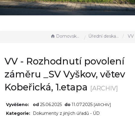
Domovská stránka
Úřední deska - EÚD
VV - Rozhodnutí povolení 
VV - Rozhodnutí povolení
záměru _SV Vyškov, větev
Kobeřická, 1.etapa
[ARCHIV]
Vyvěšeno:
od
25.06.2025
do
11.07.2025
[ARCHIV]
Kategorie:
Dokumenty z jiných úřadů - ÚD