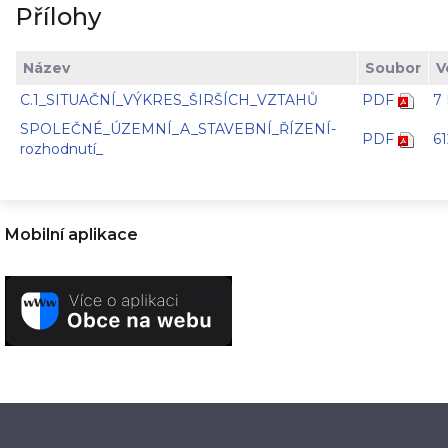
Přílohy
Název
Soubor
V
C.1_SITUAČNÍ_VÝKRES_ŠIRŠÍCH_VZTAHŮ
PDF
7
SPOLEČNÉ_ÚZEMNÍ_A_STAVEBNÍ_ŘÍZENÍ-
PDF
61
rozhodnutí_
Mobilní aplikace