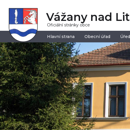
Vážany nad Li
Oficiální stránky obce
Hlavní strana
Obecní úřad
Úřed