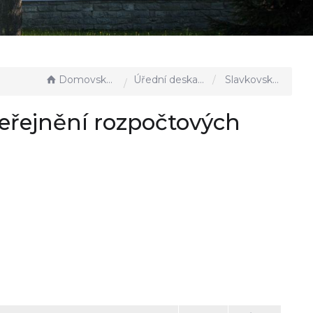
Domovská stránka
Úřední deska - EÚD
Slavkovsko, s.o._Oznámení o zveřejnění rozpočtových dokumentů společenství obcí
veřejnění rozpočtových