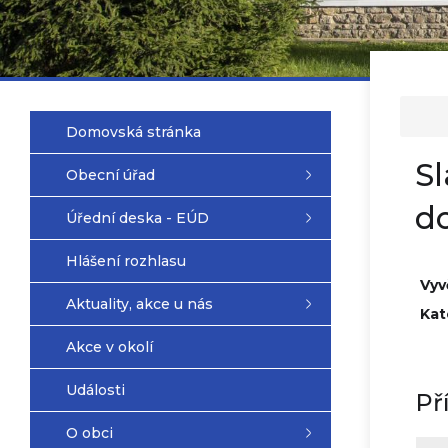
Domovská stránka
Sl
Obecní úřad
d
Úřední deska - EÚD
Hlášení rozhlasu
Vyv
Aktuality, akce u nás
Kat
Akce v okolí
Události
Př
O obci