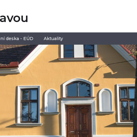
tavou
ní deska - EÚD
Aktuality