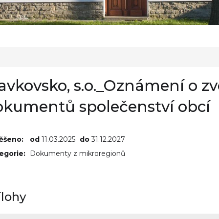
avkovsko, s.o._Oznámení o z
okumentů společenství obcí
ěšeno:
od
11.03.2025
do
31.12.2027
egorie:
Dokumenty z mikroregionů
ílohy