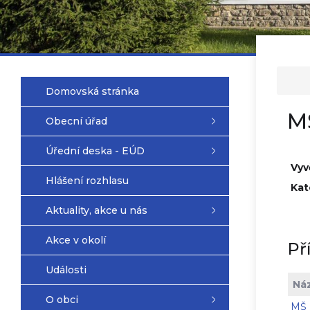
Domovská stránka
M
Obecní úřad
Úřední deska - EÚD
Vyv
Hlášení rozhlasu
Kat
Aktuality, akce u nás
Akce v okolí
Př
Události
Ná
O obci
MŠ 