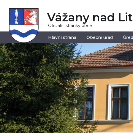
Vážany nad Li
Oficiální stránky obce
Hlavní strana
Obecní úřad
Úřed