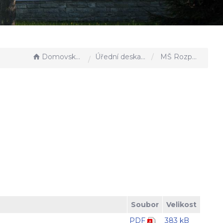
Domovská stránka
Úřední deska - EÚD
MŠ Rozpočet 2025
Soubor
Velikost
PDF
383 kB