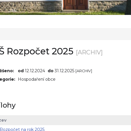
Š Rozpočet 2025
[ARCHIV]
ěšeno:
od
12.12.2024
do
31.12.2025
[ARCHIV]
egorie:
Hospodaření obce
ílohy
zev
Rozpočet na rok 2025