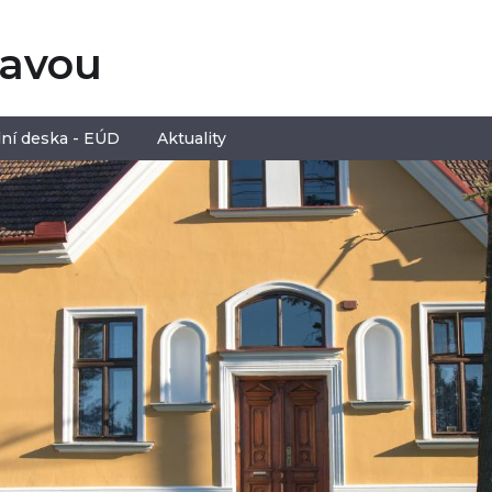
tavou
ní deska - EÚD
Aktuality