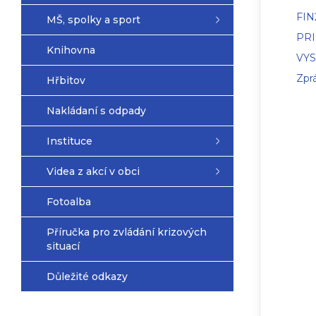
FIN
MŠ, spolky a sport
PR
Knihovna
VY
Zpr
Hřbitov
Nakládaní s odpady
Instituce
Videa z akcí v obci
Fotoalba
Příručka pro zvládání krizových
situací
Důležité odkazy