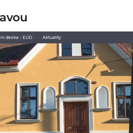
tavou
ní deska - EÚD
Aktuality