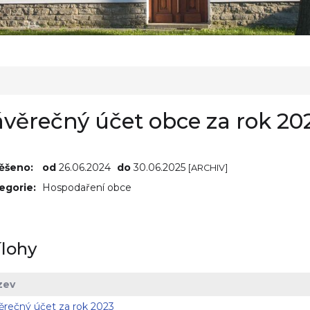
ávěrečný účet obce za rok 20
ěšeno:
od
26.06.2024
do
30.06.2025
[ARCHIV]
egorie:
Hospodaření obce
ílohy
zev
ěrečný účet za rok 2023