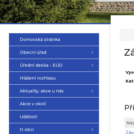
Domovská stránka
Z
Obecní úřad
Úřední deska - EÚD
Vyv
Hlášení rozhlasu
Kat
Aktuality, akce u nás
Akce v okolí
Př
Události
Ná
O obci
Záv