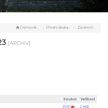
Domovská stránka
Úřední deska - EÚD
Závěrečný účet obce za rok 2023
23
[ARCHIV]
Soubor
Velikost
PDF
2 MB