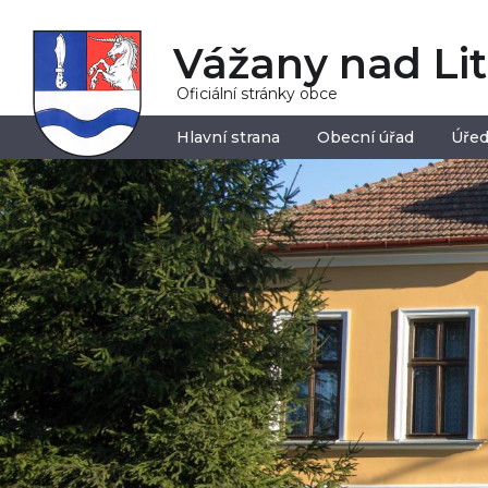
Vážany nad Li
Oficiální stránky obce
Hlavní strana
Obecní úřad
Úřed