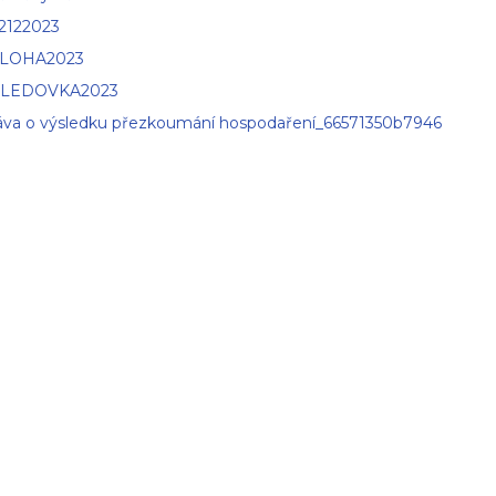
2122023
ILOHA2023
SLEDOVKA2023
áva o výsledku přezkoumání hospodaření_66571350b7946