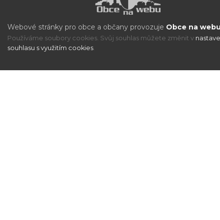
Webové stránky pro obce a občany provozuje
Obce na webu 
Používáme soubory cookies. Svůj souhlas můžete změnit v
nastave
souhlasu s využitím cookies
.