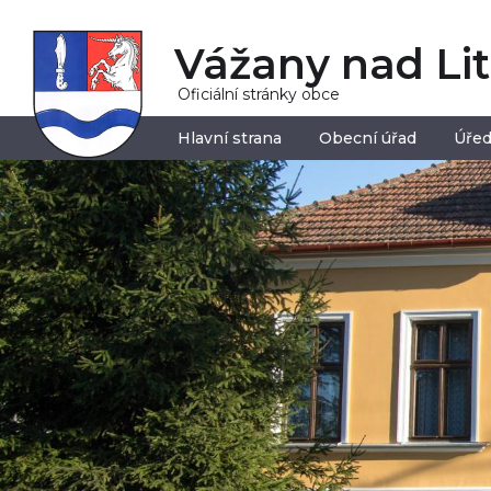
Vážany nad Li
Oficiální stránky obce
Hlavní strana
Obecní úřad
Úřed