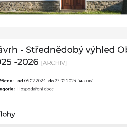
ávrh - Střednědobý výhled O
025 -2026
[ARCHIV]
ěšeno:
od
05.02.2024
do
23.02.2024
[ARCHIV]
egorie:
Hospodaření obce
ílohy