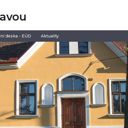
tavou
ní deska - EÚD
Aktuality