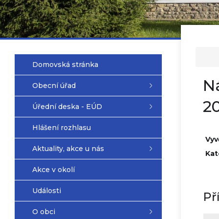
Domovská stránka
N
Obecní úřad
2
Úřední deska - EÚD
Hlášení rozhlasu
Vyv
Aktuality, akce u nás
Kat
Akce v okolí
Události
Př
O obci