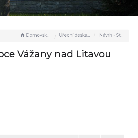
Domovská stránka
Úřední deska - EÚD
Návrh - Střednědobý výhled Obce Vážany nad Litavou 2025 -2026
bce Vážany nad Litavou