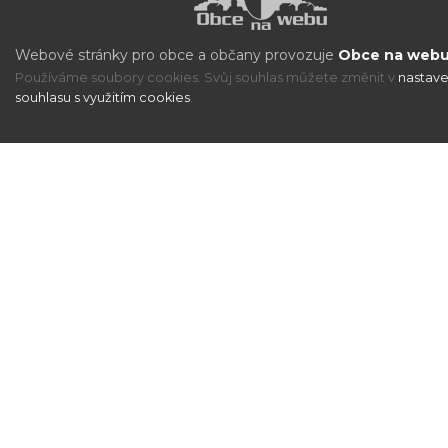
Webové stránky pro obce a občany provozuje
Obce na webu 
Používáme soubory cookies. Svůj souhlas můžete změnit v
nastave
souhlasu s využitím cookies
.