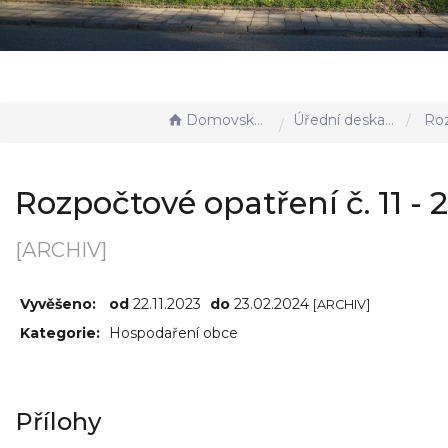
Domovská stránka
Úřední deska - EÚD
Rozpočtové o
Rozpočtové opatření č. 11 - 
[ARCHIV]
Vyvěšeno:
od
22.11.2023
do
23.02.2024
[ARCHIV]
Kategorie:
Hospodaření obce
Přílohy