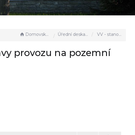
Domovská stránka
Úřední deska - EÚD
VV - stanovení přechodné úpravy provozu na pozemní komunikaci
avy provozu na pozemní