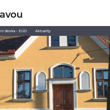
tavou
ní deska - EÚD
Aktuality