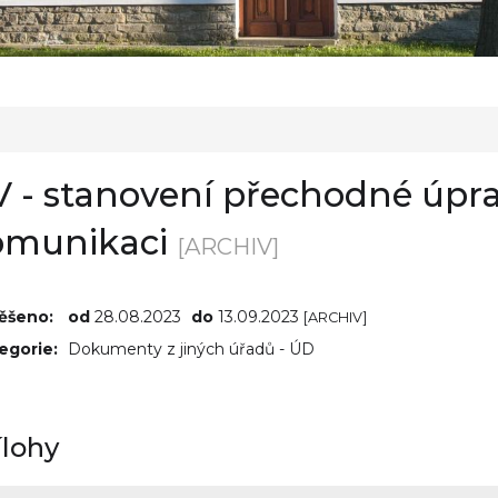
V - stanovení přechodné úpr
omunikaci
[ARCHIV]
ěšeno:
od
28.08.2023
do
13.09.2023
[ARCHIV]
egorie:
Dokumenty z jiných úřadů - ÚD
ílohy