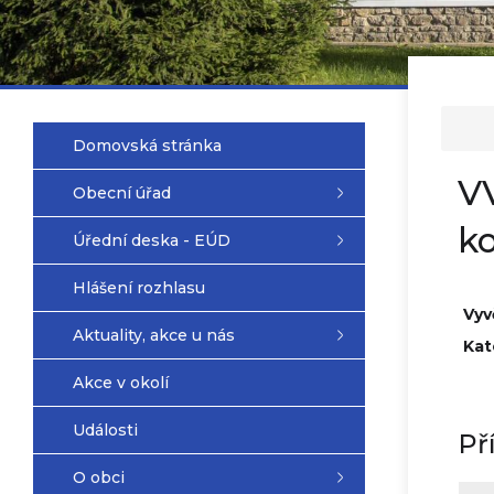
Domovská stránka
V
Obecní úřad
k
Úřední deska - EÚD
Hlášení rozhlasu
Vyv
Aktuality, akce u nás
Kat
Akce v okolí
Události
Př
O obci