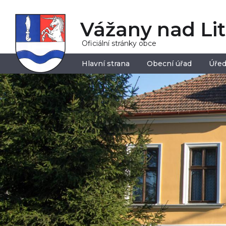
Vážany nad Li
Oficiální stránky obce
Hlavní strana
Obecní úřad
Úřed