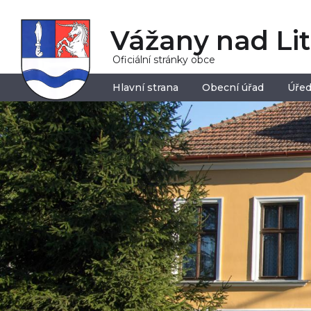
Vážany nad Li
Oficiální stránky obce
Hlavní strana
Obecní úřad
Úřed