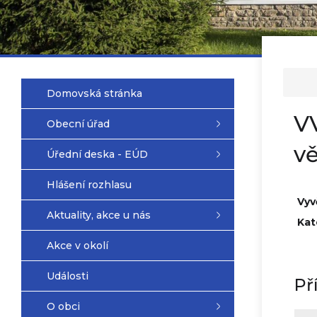
Domovská stránka
VV
Obecní úřad
v
Úřední deska - EÚD
Hlášení rozhlasu
Vyv
Aktuality, akce u nás
Kat
Akce v okolí
Události
Př
O obci