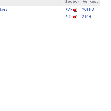
Soubor
Velikost
ýkres
PDF
701 kB
PDF
2 MB