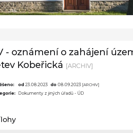
 - oznámení o zahájení územ
ětev Kobeřická
[ARCHIV]
ěšeno:
od
23.08.2023
do
08.09.2023
[ARCHIV]
egorie:
Dokumenty z jiných úřadů - ÚD
ílohy