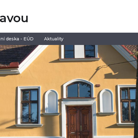
tavou
ní deska - EÚD
Aktuality