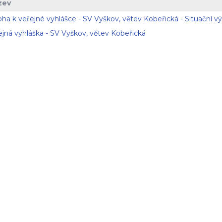
zev
oha k veřejné vyhlášce - SV Vyškov, větev Kobeřická - Situační v
ejná vyhláška - SV Vyškov, větev Kobeřická