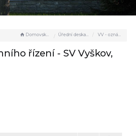
Domovská stránka
Úřední deska - EÚD
VV - oznámení o zahájení územního řízení - SV Vyškov, větev Kobeřická
ního řízení - SV Vyškov,