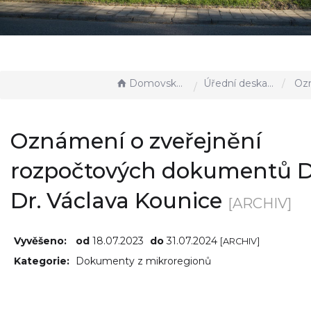
Domovská stránka
Úřední deska - EÚD
Oznámení o zveřejnění roz
Oznámení o zveřejnění
rozpočtových dokumentů 
Dr. Václava Kounice
[ARCHIV]
Vyvěšeno:
od
18.07.2023
do
31.07.2024
[ARCHIV]
Kategorie:
Dokumenty z mikroregionů