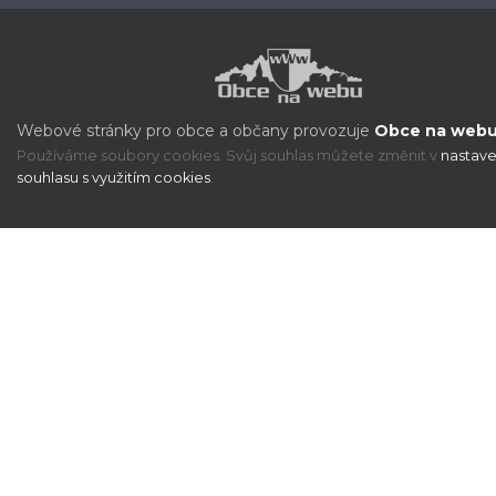
Webové stránky pro obce a občany provozuje
Obce na webu 
Používáme soubory cookies. Svůj souhlas můžete změnit v
nastave
souhlasu s využitím cookies
.