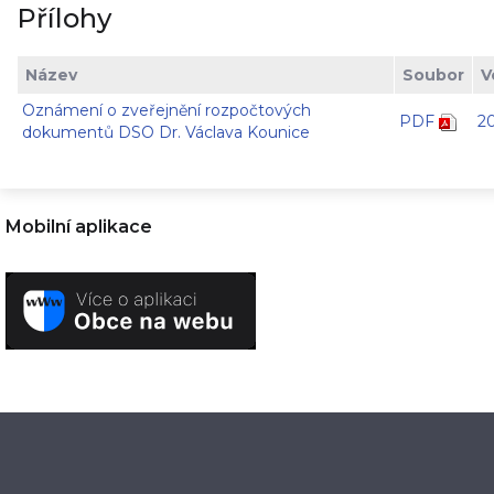
Přílohy
Název
Soubor
V
Oznámení o zveřejnění rozpočtových
PDF
2
dokumentů DSO Dr. Václava Kounice
Mobilní aplikace