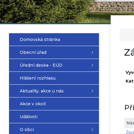
Domovská stránka
Z
Obecní úřad
Úřední deska - EÚD
Vyv
Hlášení rozhlasu
Kat
Aktuality, akce u nás
Akce v okolí
Př
Události
Ná
O obci
Zpr