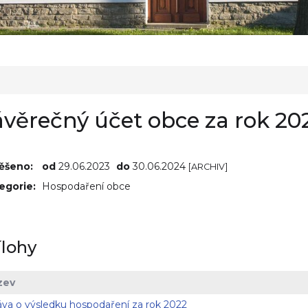
ávěrečný účet obce za rok 2
ěšeno:
od
29.06.2023
do
30.06.2024
[ARCHIV]
egorie:
Hospodaření obce
ílohy
zev
áva o výsledku hospodaření za rok 2022