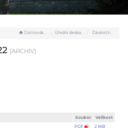
Domovská stránka
Úřední deska - EÚD
Závěrečný účet obce za rok 2022
022
[ARCHIV]
Soubor
Velikost
PDF
2 MB