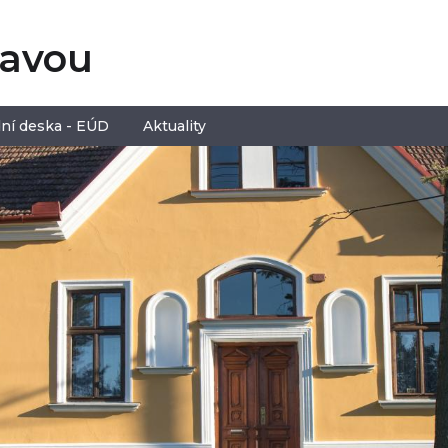
tavou
ní deska - EÚD
Aktuality