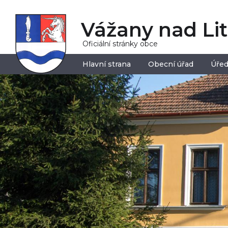
Vážany nad Li
Oficiální stránky obce
Hlavní strana
Obecní úřad
Úřed