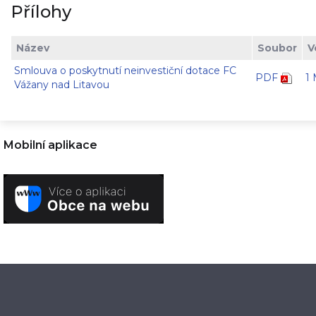
Přílohy
Název
Soubor
V
Smlouva o poskytnutí neinvestiční dotace FC
PDF
1
Vážany nad Litavou
Mobilní aplikace