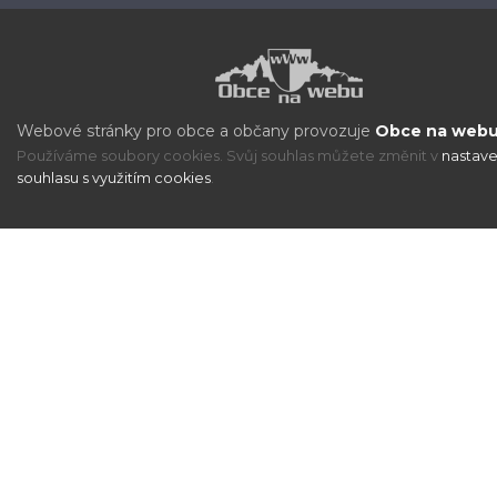
Webové stránky pro obce a občany provozuje
Obce na webu 
Používáme soubory cookies. Svůj souhlas můžete změnit v
nastave
souhlasu s využitím cookies
.