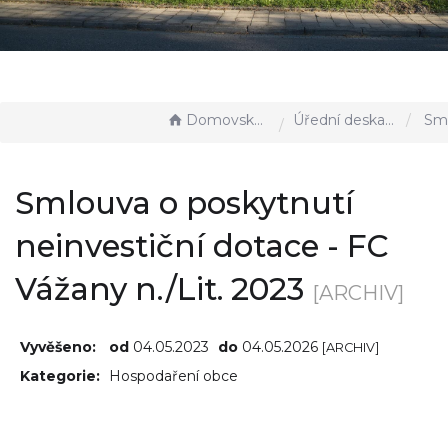
Domovská stránka
Úřední deska - EÚD
Smlouva o poskytnutí neinv
Smlouva o poskytnutí
neinvestiční dotace - FC
Vážany n./Lit. 2023
[ARCHIV]
Vyvěšeno:
od
04.05.2023
do
04.05.2026
[ARCHIV]
Kategorie:
Hospodaření obce