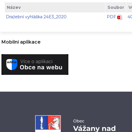
Název
Soubor
V
Dražební vyhláška 24E3_2020
PDF
4
Mobilní aplikace