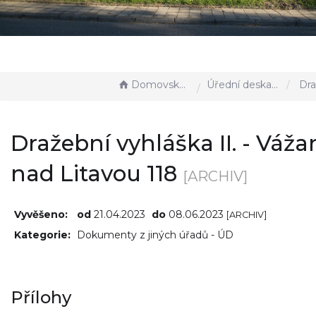
Domovská stránka
Úřední deska - EÚD
Dražební vyhláška 
Dražební vyhláška II. - Váža
nad Litavou 118
[ARCHIV]
Vyvěšeno:
od
21.04.2023
do
08.06.2023
[ARCHIV]
Kategorie:
Dokumenty z jiných úřadů - ÚD
Přílohy