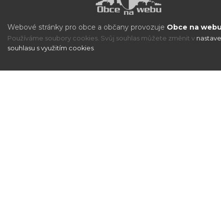
Webové stránky pro obce a občany provozuje
Obce na webu 
Používáme soubory cookies. Svůj souhlas můžete změnit v
nastave
souhlasu s využitím cookies
.