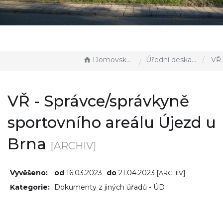
Domovská stránka
Úřední deska - EÚD
VŘ - Správce/správky
VŘ - Správce/správkyně
sportovního areálu Újezd u
Brna
[ARCHIV]
Vyvěšeno:
od
16.03.2023
do
21.04.2023
[ARCHIV]
Kategorie:
Dokumenty z jiných úřadů - ÚD