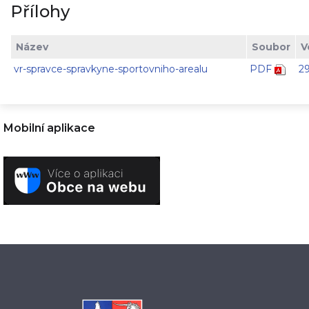
Přílohy
Název
Soubor
V
vr-spravce-spravkyne-sportovniho-arealu
PDF
2
Mobilní aplikace