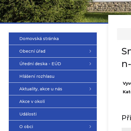
Domovská stránka
Sm
Obecní úřad
n-
Úřední deska - EÚD
Hlášení rozhlasu
Vyv
Aktuality, akce u nás
Kat
Akce v okolí
Události
Př
O obci