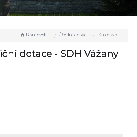
Domovská stránka
Úřední deska - EÚD
Smlouva o poskytnutí neinvestiční dotace - SDH Vážany n-Lit 2022
iční dotace - SDH Vážany