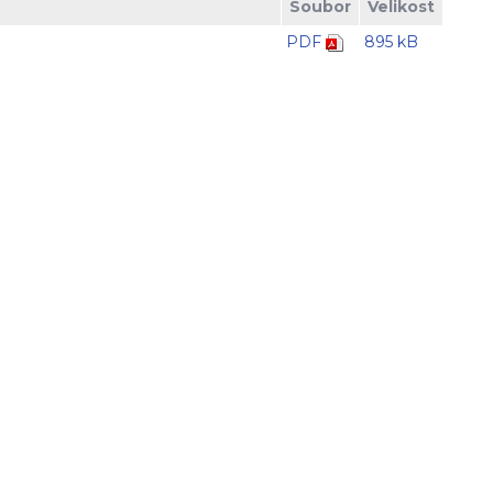
Soubor
Velikost
PDF
895 kB