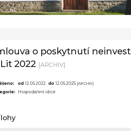
louva o poskytnutí neinvest
Lit 2022
[ARCHIV]
ěšeno:
od
12.05.2022
do
12.05.2025
[ARCHIV]
egorie:
Hospodaření obce
ílohy