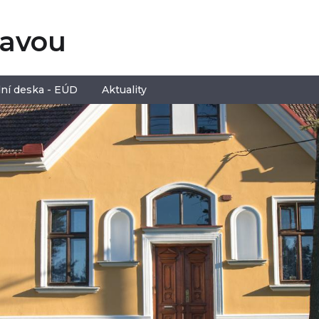
tavou
ní deska - EÚD
Aktuality