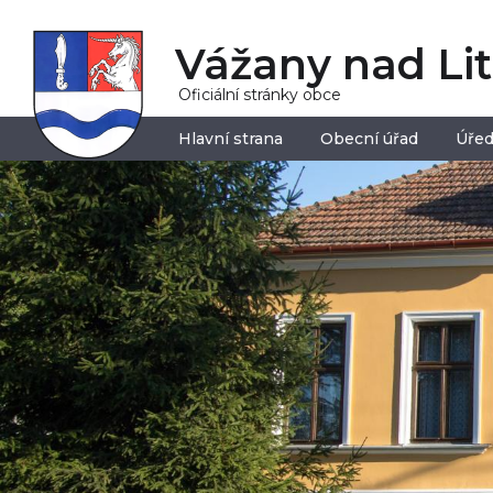
Vážany nad Li
Oficiální stránky obce
Hlavní strana
Obecní úřad
Úřed