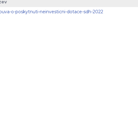
zev
ouva-o-poskytnuti-neinvesticni-dotace-sdh-2022