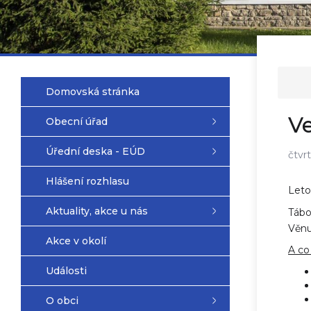
Domovská stránka
Ve
Obecní úřad
Úřední deska - EÚD
čtvr
Hlášení rozhlasu
Leto
Aktuality, akce u nás
Tábo
Věnu
Akce v okolí
A co
Události
O obci