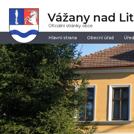
Vážany nad Li
Oficiální stránky obce
Hlavní strana
Obecní úřad
Úřed