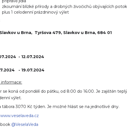
přípravě jídla
zkoumání blízké přírody a drobných živočichů obývajících poto
plus 1 celodenní prázdninový výlet
:
 Slavkov u Brna,
Tyršova 479, Slavkov u Brna, 684 01
07.2024
- 12.07.2024
07.2024
- 19.07.2024
í informace:
r se koná od pondělí do pátku, od 8:00 do 16:00. Je zajištěn tepl
denní výlet.
 tábora 3070 Kč týden. Je možné hlásit se na jednotlivé dny.
b
www.veselaveda.cz
ebook
@VeselaVeda