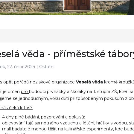
selá věda - příměstské tábor
tek, 22. únor 2024 |
Ostatní
s opět pořádá nezisková organizace
Veselá věda
kromě kroužk
r je určen
pro
budoucí prvňáčky a školáky na 1. stupni ZŠ
,
kteří r
jeme se jednoduchým, věku dětí přizpůsobeným pokusům z oblast
 nás čeká letos?
4 dny plné bádání, pozorování a pokusů:
objevování tajů samotného vzduchu a létání, hrátky s vodou, st
malí badatelé mohou těšit na kulinářské experimenty, kde bud