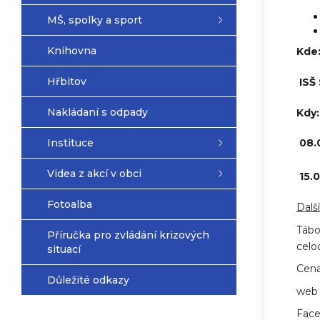
MŠ, spolky a sport
Knihovna
Kde
Hřbitov
ISŠ
Nakládaní s odpady
Kdy:
Instituce
08.
Videa z akcí v obci
15.
Fotoalba
Dalš
Tábo
Příručka pro zvládání krizových
celo
situací
Cena
Důležité odkazy
we
Fac