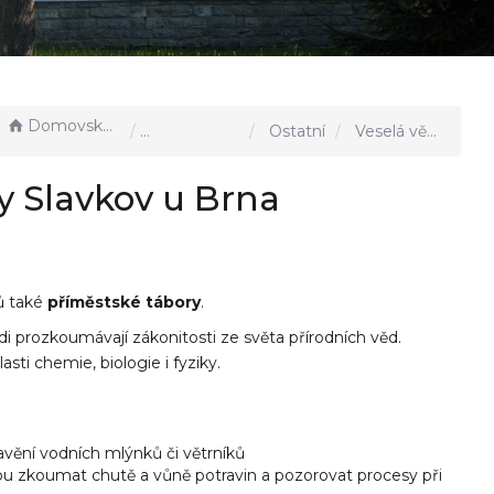
Domovská stránka
Aktuality, akce u nás
Ostatní
Veselá věda - příměstské tábory Slavkov u Brna
y Slavkov u Brna
ů také
příměstské tábory
.
ádi prozkoumávají zákonitosti ze světa přírodních věd.
i chemie, biologie i fyziky.
avění vodních mlýnků či větrníků
ou zkoumat chutě a vůně potravin a pozorovat procesy při