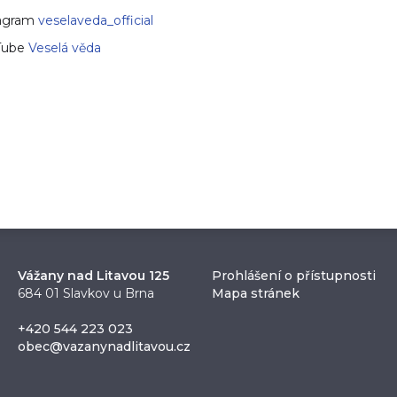
tagram
veselaveda_official
Tube
Veselá věda
Vážany nad Litavou 125
Prohlášení o přístupnosti
684 01 Slavkov u Brna
Mapa stránek
+420 544 223 023
obec@vazanynadlitavou.cz