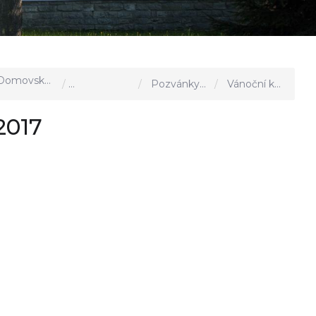
omovská stránka
Aktuality, akce u nás
Pozvánky a výzvy
Vánoční koncert Vážany n/Lit. 2017
2017