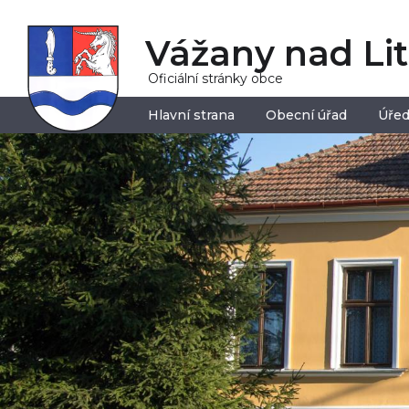
Vážany nad Li
Oficiální stránky obce
Hlavní strana
Obecní úřad
Úřed