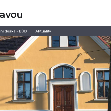
tavou
ní deska - EÚD
Aktuality