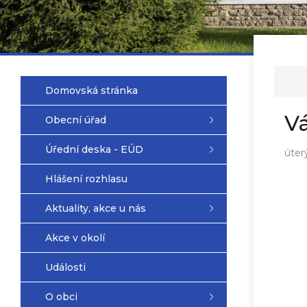
Domovská stránka
Vá
Obecní úřad
Úřední deska - EÚD
úter
Hlášení rozhlasu
Aktuality, akce u nás
Akce v okolí
Události
O obci