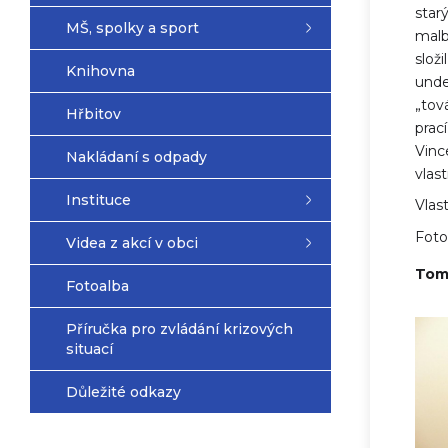
star
MŠ, spolky a sport
malb
slož
Knihovna
unde
„tov
Hřbitov
prac
Vinc
Nakládaní s odpady
vlas
Instituce
Vlas
Foto
Videa z akcí v obci
Tomá
Fotoalba
Příručka pro zvládání krizových
situací
Důležité odkazy