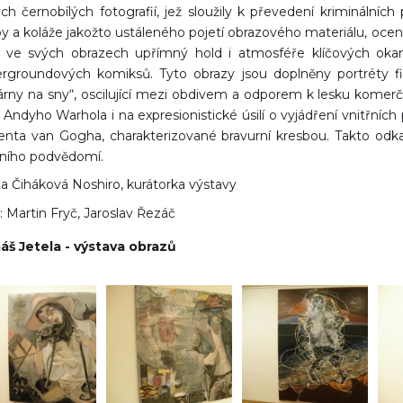
ých černobílých fotografií, jež sloužily k převedení kriminálníc
y a koláže jakožto ustáleného pojetí obrazového materiálu, ocenil
il ve svých obrazech upřímný hold i atmosféře klíčových okam
rgroundových komiksů. Tyto obrazy jsou doplněny portréty f
árny na sny“, oscilující mezi obdivem a odporem k lesku komerč
í Andyho Warhola i na expresionistické úsilí o vyjádření vnitřní
enta van Gogha, charakterizované bravurní kresbou. Takto odk
tního podvědomí.
ta Čiháková Noshiro, kurátorka výstavy
: Martin Fryč, Jaroslav Řezáč
š Jetela - výstava obrazů