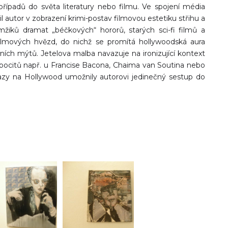
h případů do světa literatury nebo filmu. Ve spojení média
 autor v zobrazení krimi-postav filmovou estetiku střihu a
žiků dramat „béčkových“ hororů, starých sci-fi filmů a
ilmových hvězd, do nichž se promítá hollywoodská aura
ních mýtů. Jetelova malba navazuje na ironizující kontext
ch pocitů např. u Francise Bacona, Chaima van Soutina nebo
azy na Hollywood umožnily autorovi jedinečný sestup do