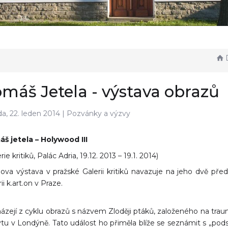
D
máš Jetela - výstava obrazů
da, 22. leden 2014 |
Pozvánky a výzvy
š jetela – Holywood III
rie kritiků, Palác Adria, 19.12. 2013 – 19.1. 2014)
lova výstava v pražské Galerii kritiků navazuje na jeho dvě př
ii k.art.on v Praze.
ázejí z cyklu obrazů s názvem Zloději ptáků, založeného na tra
tu v Londýně. Tato událost ho přiměla blíže se seznámit s „po