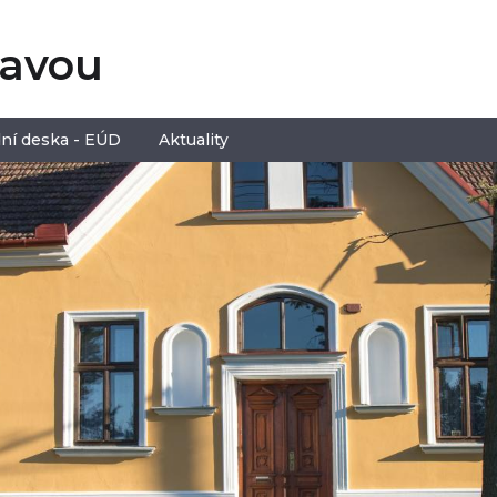
tavou
ní deska - EÚD
Aktuality