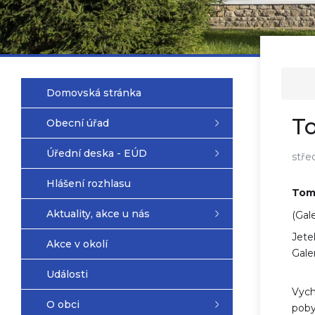
Domovská stránka
To
Obecní úřad
Úřední deska - EÚD
stře
Hlášení rozhlasu
Tomá
Aktuality, akce u nás
(Gale
Jete
Akce v okolí
Galer
Události
Vych
O obci
poby