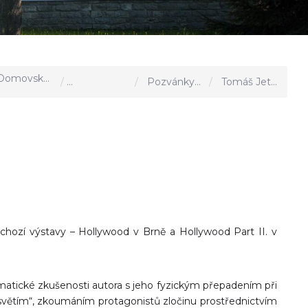
omovská stránka
Aktuality, akce u nás
Pozvánky a výzvy
Tomáš Jetela - výstava obrazů
edchozí výstavy – Hollywood v Brně a Hollywood Part II. v
umatické zkušenosti autora s jeho fyzickým přepadením při
dsvětím“, zkoumáním protagonistů zločinu prostřednictvím