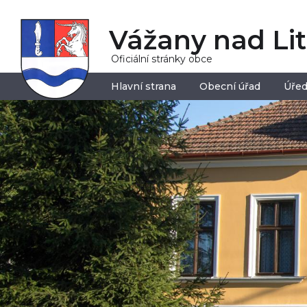
Vážany nad Li
Oficiální stránky obce
Hlavní strana
Obecní úřad
Úřed