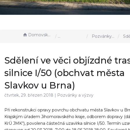
Domovská stránka
Aktuality, akce u nás
Pozvánky a výzvy
Sdělení ve věci objízdné tr
Sdělení ve věci objízdné tra
silnice I/50 (obchvat města
Slavkov u Brna)
čtvrtek, 29. březen 2018 |
Pozvánky a výzvy
Při rekonstrukci opravy povrchu obchvatu města Slavkov u Br
Krajským úřadem Jihomoravského kraje, odborem dopravy (dál
KrÚ JMK“), povolena částečná uzavírka silnice I/50. Termín uzav