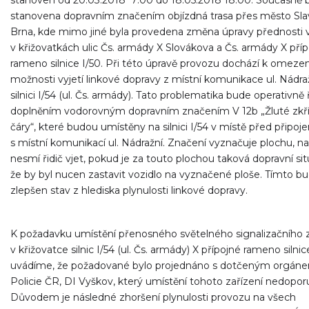
stanoven od 20.03.2018 7:00 do 18.05.2018 18:00. Současně b
stanovena dopravním značením objízdná trasa přes město Sla
Brna, kde mimo jiné byla provedena změna úpravy přednosti v
v křižovatkách ulic Čs. armády X Slovákova a Čs. armády X pří
rameno silnice I/50. Při této úpravě provozu dochází k omezen
možnosti vyjetí linkové dopravy z místní komunikace ul. Nádra
silnici I/54 (ul. Čs. armády). Tato problematika bude operativně
doplněním vodorovným dopravním značením V 12b „Žluté zkř
čáry“, které budou umístěny na silnici I/54 v místě před připoj
s místní komunikací ul. Nádražní. Značení vyznačuje plochu, n
nesmí řidič vjet, pokud je za touto plochou taková dopravní sit
že by byl nucen zastavit vozidlo na vyznačené ploše. Tímto b
zlepšen stav z hlediska plynulosti linkové dopravy.
K požadavku umístění přenosného světelného signalizačního z
v křižovatce silnic I/54 (ul. Čs. armády) X přípojné rameno silnic
uvádíme, že požadované bylo projednáno s dotčeným orgán
Policie ČR, DI Vyškov, který umístění tohoto zařízení nedopor
Důvodem je následné zhoršení plynulosti provozu na všech