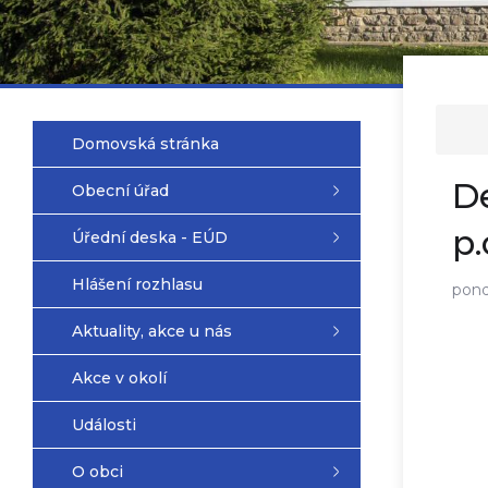
Domovská stránka
De
Obecní úřad
p.
Úřední deska - EÚD
Hlášení rozhlasu
pond
Aktuality, akce u nás
Akce v okolí
Události
O obci