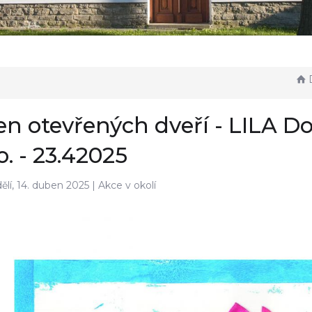
D
n otevřených dveří - LILA Do
o. - 23.42025
ělí, 14. duben 2025 |
Akce v okolí