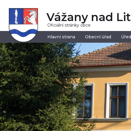
Vážany nad Li
Oficiální stránky obce
Hlavní strana
Obecní úřad
Úřed