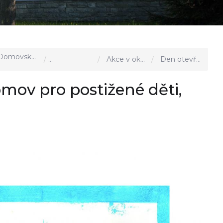
omovská stránka
Aktuality, akce u nás
Akce v okolí
Den otevřených dveří - LILA Domov pro postižené děti, p.o. - 23.42025
mov pro postižené děti,