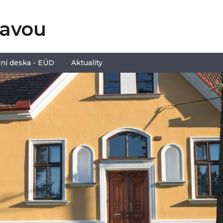
tavou
ní deska - EÚD
Aktuality