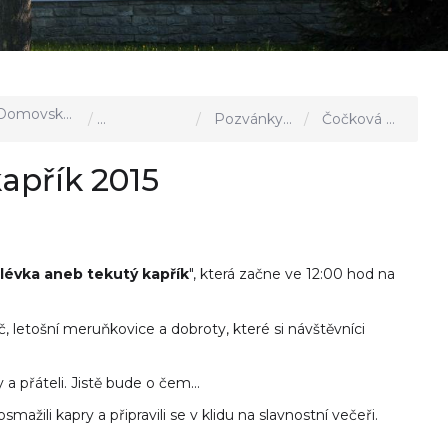
omovská stránka
Aktuality, akce u nás
Pozvánky a výzvy
Čočková polévka aneb tekutý kapřík 2015
apřík 2015
lévka aneb tekutý kapřík
", která začne ve 12:00 hod na
letošní meruňkovice a dobroty, které si návštěvníci
 přáteli. Jistě bude o čem...
ili kapry a připravili se v klidu na slavnostní večeři.