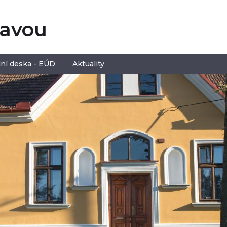
tavou
ní deska - EÚD
Aktuality