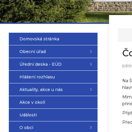
Domovská stránka
Čo
Obecní úřad
Úřední deska - EÚD
páte
Hlášení rozhlasu
Na Š
hlav
Aktuality, akce u nás
Mimo
Akce v okolí
přin
Přij
Události
Před
O obci