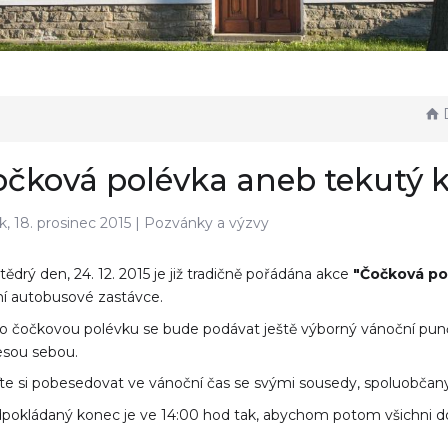
D
čková polévka aneb tekutý k
k, 18. prosinec 2015 |
Pozvánky a výzvy
tědrý den, 24. 12. 2015 je již tradičně pořádána akce
"Čočková po
ní autobusové zastávce.
 čočkovou polévku se bude podávat ještě výborný vánoční punč, 
esou sebou.
ďte si pobesedovat ve vánoční čas se svými sousedy, spoluobčany a
pokládaný konec je ve 14:00 hod tak, abychom potom všichni dosmaž