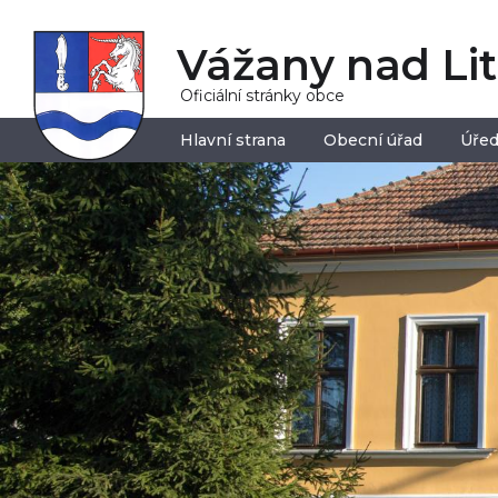
Vážany nad Li
Oficiální stránky obce
Hlavní strana
Obecní úřad
Úřed