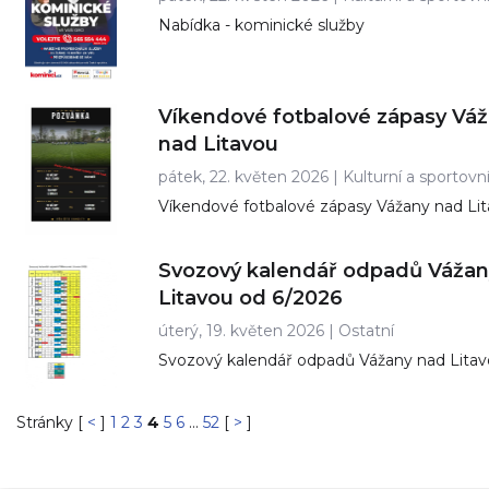
Nabídka - kominické služby
Víkendové fotbalové zápasy Vá
nad Litavou
pátek, 22. květen 2026 |
Kulturní a sportovn
Víkendové fotbalové zápasy Vážany nad Li
Svozový kalendář odpadů Vážan
Litavou od 6/2026
úterý, 19. květen 2026 |
Ostatní
Svozový kalendář odpadů Vážany nad Lita
6/2026
Stránky [
<
]
1
2
3
4
5
6
...
52
[
>
]