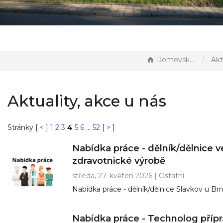
Domovská stránka
Aktualit
Aktuality, akce u nás
Stránky [
<
]
1
2
3
4
5
6
...
52
[
>
]
Nabídka práce - dělník/dělnice v
zdravotnické výrobě
středa, 27. květen 2026 |
Ostatní
Nabídka práce - dělník/dělnice Slavkov u Br
Nabídka práce - Technolog přípr