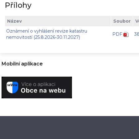
Přílohy
Název
Soubor
V
Oznámení o vyhlášení revize katastru
PDF
3
nemovitostí (25.8.2026-30.11.2027)
Mobilní aplikace