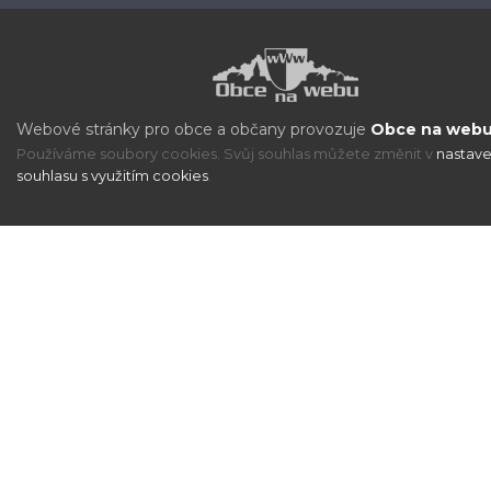
Webové stránky pro obce a občany provozuje
Obce na webu 
Používáme soubory cookies. Svůj souhlas můžete změnit v
nastave
souhlasu s využitím cookies
.